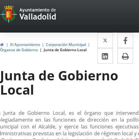
Portal
Saltar al contenido
Web
del
Twitter
Enlace
Fa
Enl
Ayuntamiento
Inicio
El Ayuntamiento
Corporación Municipal
a
a
Órganos de Gobierno
Junta de Gobierno Local
de
LinkedIn
Enlace
Im
una
un
a
Valladolid
aplicació
apl
Junta de Gobierno
una
externa.
ext
aplicaci
Local
externa.
escripción
a Junta de Gobierno Local, es el órgano que intervend
olegiadamente en las funciones de dirección en la políti
unicipal con el Alcalde, y ejerce las funciones ejecutivas
ministrativas previstas en la legislación de régimen local y