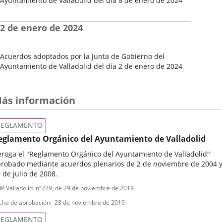
Ayuntamiento de Valladolid del día 8 de enero de 2024
Fecha
de
2 de enero de 2024
la
Sesión
Acuerdos adoptados por la Junta de Gobierno del
Ayuntamiento de Valladolid del día 2 de enero de 2024
Fecha
de
la
ás información
Sesión
REGLAMENTO
eglamento Orgánico del Ayuntamiento de Valladolid
roga el "Reglamento Orgánico del Ayuntamiento de Valladolid"
robado mediante acuerdos plenarios de 2 de noviembre de 2004 
 de julio de 2008.
ipo
ferencia
P Valladolid
nº
229
, de 29 de noviembre de 2019
letin
e
cha de aprobación
28 de noviembre de 2019
ormativa
REGLAMENTO