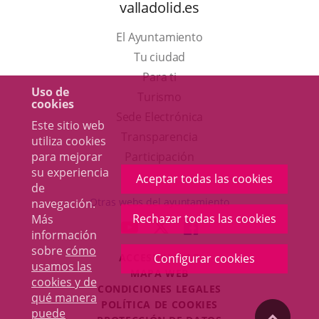
valladolid.es
El Ayuntamiento
Tu ciudad
Para ti
Uso de
Este
Turismo
cookies
enlace
Enlace
Sede Electrónica
Este sitio web
se
a
Transparencia
utiliza cookies
abrirá
una
para mejorar
Participación
su experiencia
en
aplicación
Aceptar todas las cookies
de
una
externa.
Otras webs del ayuntamiento
navegación.
ventana
Rechazar todas las cookies
Más
aderSocial
ENLACE
ENLACE
ENLACE
información
nueva.
A
A
A
sobre
cómo
ACCESIBILIDAD
Configurar cookies
UNA
UNA
UNA
usamos las
MAPA WEB
APLICACIÓN
APLICACIÓN
APLICACIÓN
cookies y de
r
CONDICIONES LEGALES
EXTERNA.
EXTERNA.
EXTERNA.
qué manera
POLÍTICA DE COOKIES
puede
"Volver