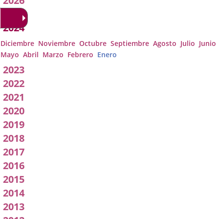
2026
Acuerdos
2025
2024
de
Diciembre
Noviembre
Octubre
Septiembre
Agosto
Julio
Junio
Junta
Mayo
Abril
Marzo
Febrero
Enero
2023
de
2022
Gobierno
2021
2020
Local
2019
2018
2017
2016
2015
2014
2013