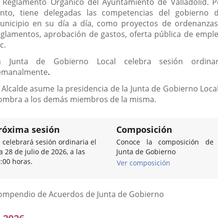
l Reglamento Orgánico del Ayuntamiento de Valladolid. P
anto, tiene delegadas las competencias del gobierno d
unicipio en su día a día, como proyectos de ordenanzas
eglamentos, aprobación de gastos, oferta pública de emple
c.
a Junta de Gobierno Local celebra sesión ordinar
emanalmente
.
l Alcalde asume la presidencia de la Junta de Gobierno Local
ombra a los demás miembros de la misma.
róxima sesión
Composición
 celebrará sesión ordinaria el
Conoce la composición de 
a 28 de julio de 2026, a las
Junta de Gobierno
:00 horas.
Ver composición
Listado
ompendio de Acuerdos de Junta de Gobierno
de