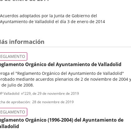
Acuerdos adoptados por la Junta de Gobierno del
Ayuntamiento de Valladolid el día 3 de enero de 2014
Fecha
del
Pleno
ás información
REGLAMENTO
eglamento Orgánico del Ayuntamiento de Valladolid
roga el "Reglamento Orgánico del Ayuntamiento de Valladolid"
robado mediante acuerdos plenarios de 2 de noviembre de 2004 
 de julio de 2008.
ipo
ferencia
P Valladolid
nº
229
, de 29 de noviembre de 2019
letin
e
cha de aprobación
28 de noviembre de 2019
ormativa
REGLAMENTO
eglamento Orgánico (1996-2004) del Ayuntamiento de
alladolid