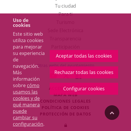
Tu ciudad
Para ti
Uso de
Este
Turismo
cookies
enlace
Enlace
Sede Electrónica
Este sitio web
se
a
Transparencia
utiliza cookies
abrirá
una
para mejorar
Participación
su experiencia
en
aplicación
Aceptar todas las cookies
de
una
externa.
Otras webs del ayuntamiento
navegación.
ventana
Rechazar todas las cookies
Más
aderSocial
ENLACE
ENLACE
ENLACE
información
nueva.
A
A
A
sobre
cómo
ACCESIBILIDAD
Configurar cookies
UNA
UNA
UNA
usamos las
MAPA WEB
APLICACIÓN
APLICACIÓN
APLICACIÓN
cookies y de
r
CONDICIONES LEGALES
EXTERNA.
EXTERNA.
EXTERNA.
qué manera
POLÍTICA DE COOKIES
puede
"Volver
PROTECCIÓN DE DATOS
cambiar su
Toggl
configuración
.
Iniciar
navig
arriba"
sesión