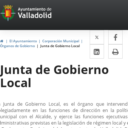
Portal
Saltar al contenido
Web
del
Twitter
Enlace
Fa
Enl
Ayuntamiento
Inicio
El Ayuntamiento
Corporación Municipal
a
a
Órganos de Gobierno
Junta de Gobierno Local
de
LinkedIn
Enlace
Im
una
un
a
Valladolid
aplicació
apl
Junta de Gobierno
una
externa.
ext
aplicaci
Local
externa.
escripción
a Junta de Gobierno Local, es el órgano que intervend
olegiadamente en las funciones de dirección en la políti
unicipal con el Alcalde, y ejerce las funciones ejecutivas
ministrativas previstas en la legislación de régimen local y