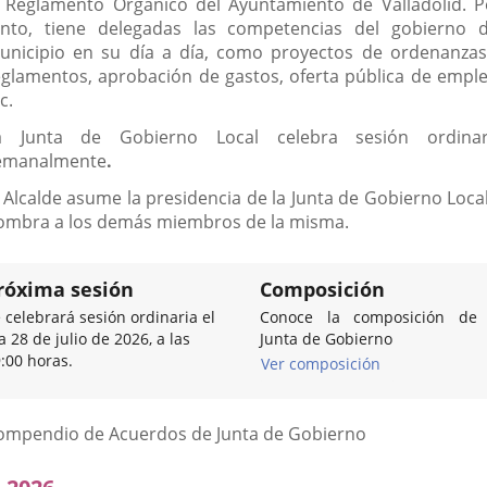
l Reglamento Orgánico del Ayuntamiento de Valladolid. P
anto, tiene delegadas las competencias del gobierno d
unicipio en su día a día, como proyectos de ordenanzas
eglamentos, aprobación de gastos, oferta pública de emple
c.
a Junta de Gobierno Local celebra sesión ordinar
emanalmente
.
l Alcalde asume la presidencia de la Junta de Gobierno Local
ombra a los demás miembros de la misma.
róxima sesión
Composición
 celebrará sesión ordinaria el
Conoce la composición de 
a 28 de julio de 2026, a las
Junta de Gobierno
:00 horas.
Ver composición
Listado
ompendio de Acuerdos de Junta de Gobierno
de