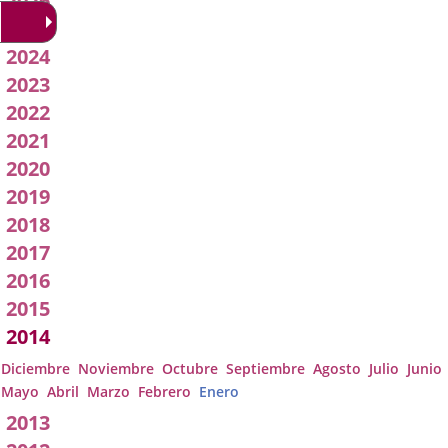
2026
Acuerdos
2025
2024
de
2023
Junta
2022
2021
de
2020
Gobierno
2019
2018
Local
2017
2016
2015
2014
Diciembre
Noviembre
Octubre
Septiembre
Agosto
Julio
Junio
Mayo
Abril
Marzo
Febrero
Enero
2013