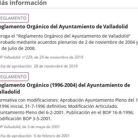
ás información
Sesión
REGLAMENTO
eglamento Orgánico del Ayuntamiento de Valladolid
roga el "Reglamento Orgánico del Ayuntamiento de Valladolid"
robado mediante acuerdos plenarios de 2 de noviembre de 2004 
 de julio de 2008.
ipo
ferencia
P Valladolid
nº
229
, de 29 de noviembre de 2019
letin
e
cha de aprobación
28 de noviembre de 2019
ormativa
REGLAMENTO
eglamento Orgánico (1996-2004) del Ayuntamiento de
alladolid
rmativa con modificaciones: Aprobación Ayuntamiento Pleno del 1
1996 inicial, 31-7-1996 definitivo; Modificación Articulado,
untamiento Pleno del 6-2-2001. Publicación en el BOP 16-8-1996;
dificación BOP 3-5-2001.
ipo
ferencia
P Valladolid
, de 3 de mayo de 2001
letin
e
cha de aprobación
6 de febrero de 2001