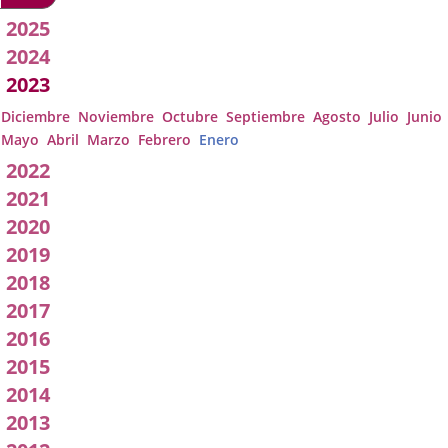
2026
Acuerdos
2025
2024
de
2023
Junta
Diciembre
Noviembre
Octubre
Septiembre
Agosto
Julio
Junio
Mayo
Abril
Marzo
Febrero
Enero
de
2022
Gobierno
2021
2020
Local
2019
2018
2017
2016
2015
2014
2013