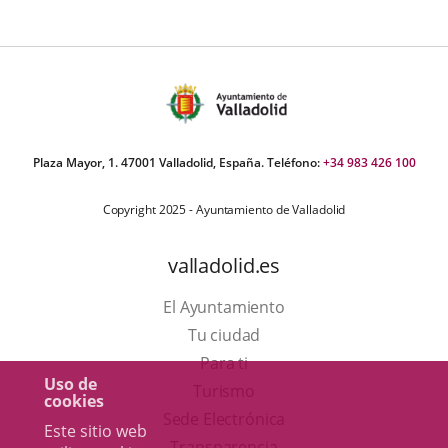
ormativa
Plaza Mayor, 1. 47001 Valladolid, España. Teléfono:
+34 983 426 100
Copyright 2025 - Ayuntamiento de Valladolid
valladolid.es
El Ayuntamiento
Tu ciudad
Para ti
Uso de
Este
Turismo
cookies
enlace
Enlace
Sede Electrónica
Este sitio web
se
a
Transparencia