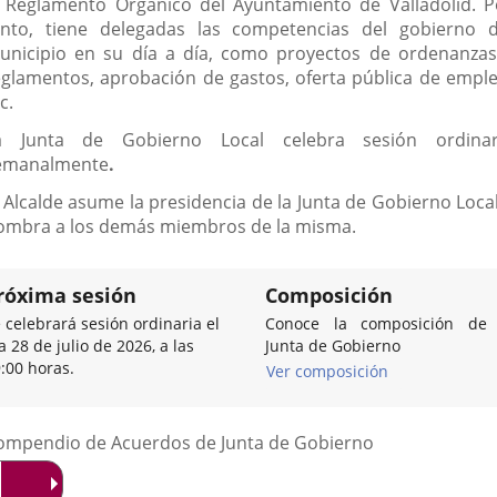
l Reglamento Orgánico del Ayuntamiento de Valladolid. P
anto, tiene delegadas las competencias del gobierno d
unicipio en su día a día, como proyectos de ordenanzas
eglamentos, aprobación de gastos, oferta pública de emple
c.
a Junta de Gobierno Local celebra sesión ordinar
emanalmente
.
l Alcalde asume la presidencia de la Junta de Gobierno Local
ombra a los demás miembros de la misma.
róxima sesión
Composición
 celebrará sesión ordinaria el
Conoce la composición de 
a 28 de julio de 2026, a las
Junta de Gobierno
:00 horas.
Ver composición
Listado
ompendio de Acuerdos de Junta de Gobierno
de