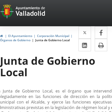
Portal
Saltar al contenido
Web
del
Twitter
Enlace
Fa
Enl
Ayuntamiento
Inicio
El Ayuntamiento
Corporación Municipal
a
a
Órganos de Gobierno
Junta de Gobierno Local
de
LinkedIn
Enlace
Im
una
un
a
Valladolid
aplicació
apl
Junta de Gobierno
una
externa.
ext
aplicaci
Local
externa.
escripción
a Junta de Gobierno Local, es el órgano que intervend
olegiadamente en las funciones de dirección en la políti
unicipal con el Alcalde, y ejerce las funciones ejecutivas
ministrativas previstas en la legislación de régimen local y