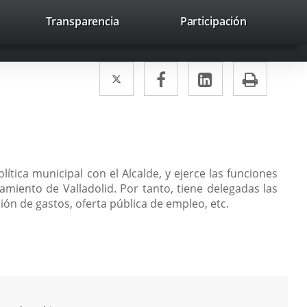
lace
Transparencia
Participación
avaHeaderSocial
Enlace
Enlace
Enlace
Buscar
to
Buscar
a
a
a
a
una
una
una
icación
Twitter
Enlace
Facebook
Enlace
LinkedIn
Enlace
Impri
aplicación
aplicación
aplicación
erna.
a
a
a
externa.
externa.
externa.
una
una
una
aplicación
aplicación
aplicación
externa.
externa.
externa.
ítica municipal con el Alcalde, y ejerce las funciones
amiento de Valladolid. Por tanto, tiene delegadas las
ón de gastos, oferta pública de empleo, etc.