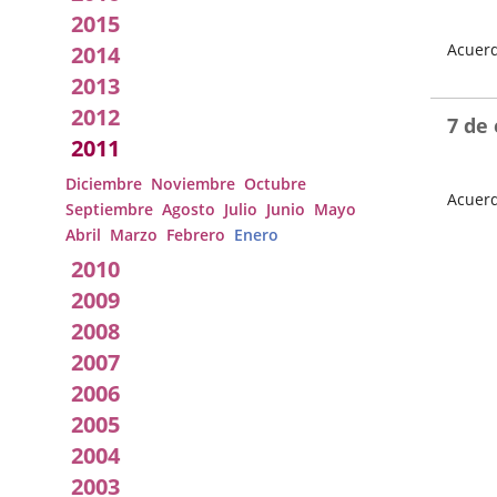
2015
Acuerd
2014
Fecha
2013
del
2012
Pleno
7 de
2011
Diciembre
Noviembre
Octubre
Acuerd
Septiembre
Agosto
Julio
Junio
Mayo
Fecha
Abril
Marzo
Febrero
Enero
del
2010
Pleno
2009
2008
2007
2006
2005
2004
2003