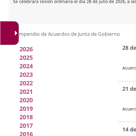
Se celebrará sesión ordinaria el día 28 de julio de 2026, a la
Listado
Compendio de Acuerdos de Junta de Gobierno
de
28 d
2026
Acuerdos
2025
2024
Acuerd
de
2023
Fecha
Junta
del
2022
Pleno
21 d
2021
de
2020
Gobierno
2019
Acuerd
2018
Local
Fecha
del
2017
Pleno
14 d
2016