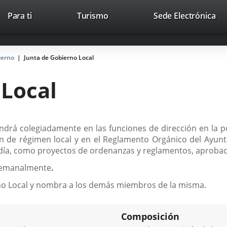
Este
En
Para ti
Turismo
Sede Electrónica
Accesibilidad
Trabaja con nosotros
Contac
enlace
a
se
un
abrirá
apl
ierno
Junta de Gobierno Local
en
ext
una
 Local
ventana
nueva.
drá colegiadamente en las funciones de dirección en la pol
ción de régimen local y en el Reglamento Orgánico del Ayunt
día, como proyectos de ordenanzas y reglamentos, aprobaci
 semanalmente
.
erno Local y nombra a los demás miembros de la misma.
Composición