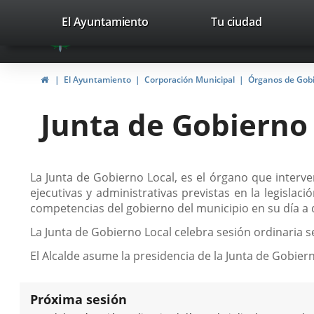
Portal
Saltar al contenido
valladolid.es
El Ayuntamiento
Tu ciudad
avaTop
Web
del
Inicio
El Ayuntamiento
Corporación Municipal
Órganos de Gob
Ayuntamiento
Junta de Gobierno
de
Valladolid
Descripción
La Junta de Gobierno Local, es el órgano que interven
ejecutivas y administrativas previstas en la legisla
competencias del gobierno del municipio en su día a 
La Junta de Gobierno Local celebra sesión ordinaria
El Alcalde asume la presidencia de la Junta de Gobi
Próxima sesión