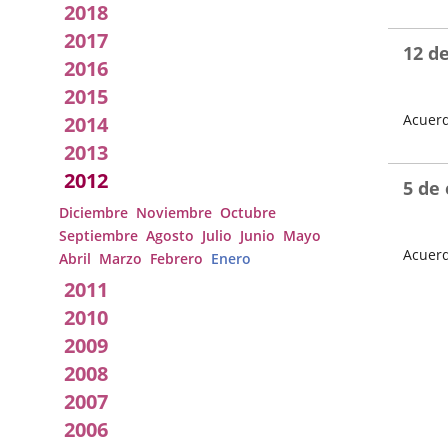
2018
Local
Fecha
del
2017
Pleno
12 d
2016
2015
Acuerd
2014
Fecha
2013
del
2012
Pleno
5 de
Diciembre
Noviembre
Octubre
Septiembre
Agosto
Julio
Junio
Mayo
Acuerd
Abril
Marzo
Febrero
Enero
Fecha
2011
del
2010
Pleno
2009
2008
2007
2006