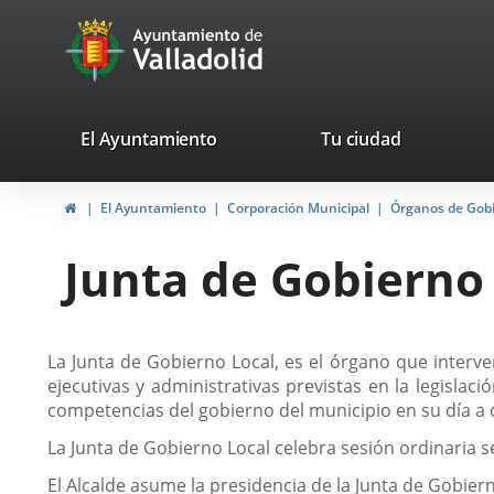
Portal
Saltar al contenido
avaTop
Web
del
Ayuntamiento
valladolid.es
El Ayuntamiento
Tu ciudad
de
Inicio
El Ayuntamiento
Corporación Municipal
Órganos de Gob
Valladolid
Junta de Gobierno
Descripción
La Junta de Gobierno Local, es el órgano que interven
ejecutivas y administrativas previstas en la legisla
competencias del gobierno del municipio en su día a 
La Junta de Gobierno Local celebra sesión ordinaria
El Alcalde asume la presidencia de la Junta de Gobi