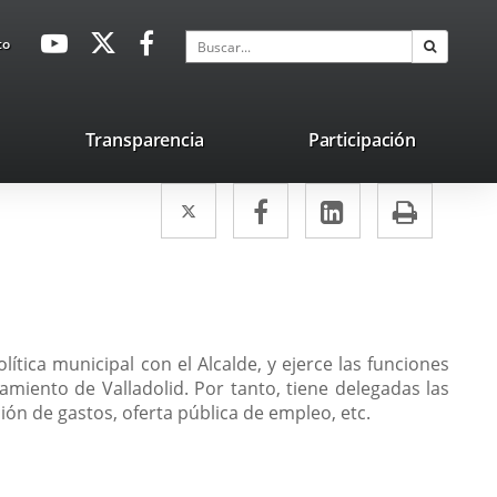
avaHeaderSocial
Enlace
Enlace
Enlace
Buscar
to
Buscar
a
a
a
una
una
una
aplicación
aplicación
aplicación
lace
Transparencia
Participación
externa.
externa.
externa.
na
Twitter
Enlace
Facebook
Enlace
LinkedIn
Enlace
Impri
licación
a
a
a
terna.
una
una
una
aplicación
aplicación
aplicación
externa.
externa.
externa.
ítica municipal con el Alcalde, y ejerce las funciones
amiento de Valladolid. Por tanto, tiene delegadas las
ón de gastos, oferta pública de empleo, etc.