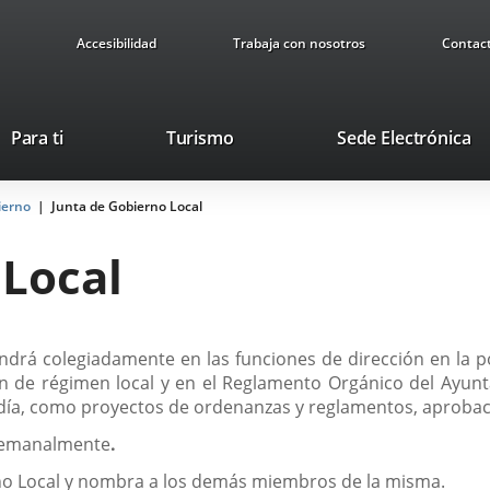
Accesibilidad
Trabaja con nosotros
Contac
Este
En
Para ti
Turismo
Sede Electrónica
enlace
a
se
u
ierno
Junta de Gobierno Local
abrirá
ap
en
ex
 Local
una
ventana
nueva.
drá colegiadamente en las funciones de dirección en la pol
ción de régimen local y en el Reglamento Orgánico del Ayunt
día, como proyectos de ordenanzas y reglamentos, aprobaci
 semanalmente
.
erno Local y nombra a los demás miembros de la misma.