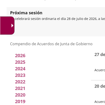
Próxima sesión
Se celebrará sesión ordinaria el día 28 de julio de 2026, a la
Listado
Compendio de Acuerdos de Junta de Gobierno
de
27 d
2026
Acuerdos
2025
2024
Acuerd
de
2023
Fecha
Junta
del
2022
Pleno
20 d
2021
de
2020
Gobierno
2019
Acuerd