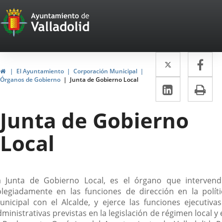
Portal
Saltar al contenido
Web
del
Twitter
Enlace
Fa
Enl
Ayuntamiento
Inicio
El Ayuntamiento
Corporación Municipal
a
a
Órganos de Gobierno
Junta de Gobierno Local
de
LinkedIn
Enlace
Im
una
un
a
Valladolid
aplicació
apl
Junta de Gobierno
una
externa.
ext
aplicaci
Local
externa.
escripción
a Junta de Gobierno Local, es el órgano que intervend
olegiadamente en las funciones de dirección en la políti
unicipal con el Alcalde, y ejerce las funciones ejecutivas
ministrativas previstas en la legislación de régimen local y