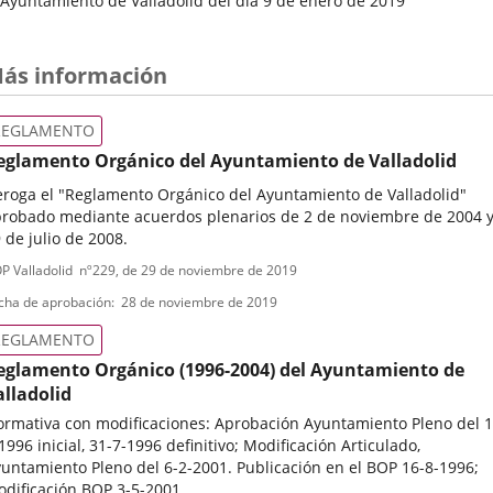
Ayuntamiento de Valladolid del día 9 de enero de 2019
Fecha
del
Pleno
ás información
REGLAMENTO
eglamento Orgánico del Ayuntamiento de Valladolid
roga el "Reglamento Orgánico del Ayuntamiento de Valladolid"
robado mediante acuerdos plenarios de 2 de noviembre de 2004 
 de julio de 2008.
ipo
ferencia
P Valladolid
nº
229
, de 29 de noviembre de 2019
letin
e
cha de aprobación
28 de noviembre de 2019
ormativa
REGLAMENTO
eglamento Orgánico (1996-2004) del Ayuntamiento de
alladolid
rmativa con modificaciones: Aprobación Ayuntamiento Pleno del 1
1996 inicial, 31-7-1996 definitivo; Modificación Articulado,
untamiento Pleno del 6-2-2001. Publicación en el BOP 16-8-1996;
dificación BOP 3-5-2001.