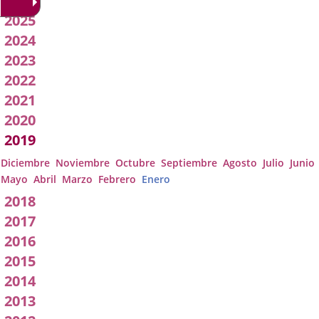
2026
Acuerdos
2025
2024
de
2023
Junta
2022
2021
de
2020
Gobierno
2019
Local
Diciembre
Noviembre
Octubre
Septiembre
Agosto
Julio
Junio
Mayo
Abril
Marzo
Febrero
Enero
2018
2017
2016
2015
2014
2013