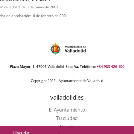
ipo
ferencia
P Valladolid
, de 3 de mayo de 2001
letin
e
cha de aprobación
6 de febrero de 2001
ormativa
Plaza Mayor, 1. 47001 Valladolid, España. Teléfono:
+34 983 426 100
Copyright 2025 - Ayuntamiento de Valladolid
valladolid.es
El Ayuntamiento
Tu ciudad
Para ti
Uso de