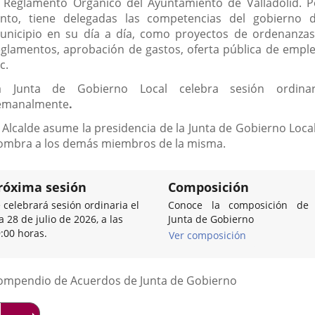
l Reglamento Orgánico del Ayuntamiento de Valladolid. P
anto, tiene delegadas las competencias del gobierno d
unicipio en su día a día, como proyectos de ordenanzas
eglamentos, aprobación de gastos, oferta pública de emple
c.
a Junta de Gobierno Local celebra sesión ordinar
emanalmente
.
l Alcalde asume la presidencia de la Junta de Gobierno Local
ombra a los demás miembros de la misma.
róxima sesión
Composición
 celebrará sesión ordinaria el
Conoce la composición de 
a 28 de julio de 2026, a las
Junta de Gobierno
:00 horas.
Ver composición
Listado
ompendio de Acuerdos de Junta de Gobierno
de