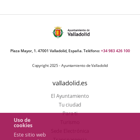
ormativa
Plaza Mayor, 1. 47001 Valladolid, España. Teléfono:
+34 983 426 100
Copyright 2025 - Ayuntamiento de Valladolid
valladolid.es
El Ayuntamiento
Tu ciudad
Para ti
Uso de
Este
Turismo
cookies
enlace
Enlace
Sede Electrónica
Este sitio web
se
a
Transparencia