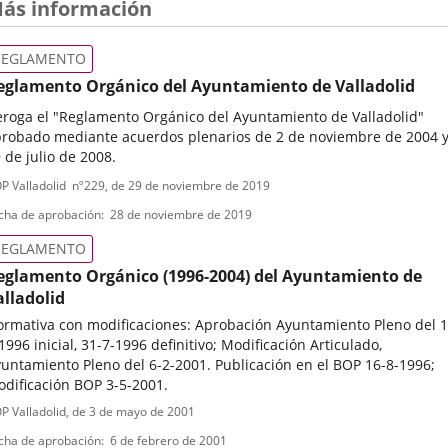
ás información
REGLAMENTO
eglamento Orgánico del Ayuntamiento de Valladolid
roga el "Reglamento Orgánico del Ayuntamiento de Valladolid"
robado mediante acuerdos plenarios de 2 de noviembre de 2004 
 de julio de 2008.
ipo
ferencia
P Valladolid
nº
229
, de 29 de noviembre de 2019
letin
e
cha de aprobación
28 de noviembre de 2019
ormativa
REGLAMENTO
eglamento Orgánico (1996-2004) del Ayuntamiento de
alladolid
rmativa con modificaciones: Aprobación Ayuntamiento Pleno del 1
1996 inicial, 31-7-1996 definitivo; Modificación Articulado,
untamiento Pleno del 6-2-2001. Publicación en el BOP 16-8-1996;
dificación BOP 3-5-2001.
ipo
ferencia
P Valladolid
, de 3 de mayo de 2001
letin
e
cha de aprobación
6 de febrero de 2001