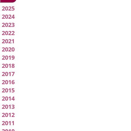
2026
Acuerdos
2025
2024
de
2023
Junta
2022
2021
de
2020
Gobierno
2019
2018
Local
2017
2016
2015
2014
2013
2012
2011