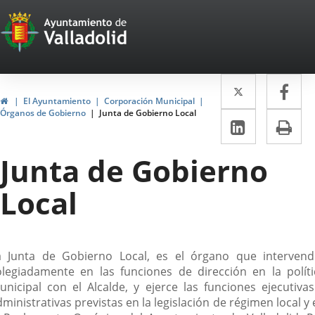
Portal
Saltar al contenido
Web
del
Twitter
Enlace
Fa
Enl
Ayuntamiento
Inicio
El Ayuntamiento
Corporación Municipal
a
a
Órganos de Gobierno
Junta de Gobierno Local
de
LinkedIn
Enlace
Im
una
un
a
Valladolid
aplicació
apl
Junta de Gobierno
una
externa.
ext
aplicaci
Local
externa.
escripción
a Junta de Gobierno Local, es el órgano que intervend
olegiadamente en las funciones de dirección en la políti
unicipal con el Alcalde, y ejerce las funciones ejecutivas
ministrativas previstas en la legislación de régimen local y