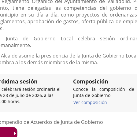
l Reglamento Orgánico del Ayuntamiento de Valladolid. P
anto, tiene delegadas las competencias del gobierno d
unicipio en su día a día, como proyectos de ordenanzas
eglamentos, aprobación de gastos, oferta pública de emple
c.
a Junta de Gobierno Local celebra sesión ordinar
emanalmente
.
l Alcalde asume la presidencia de la Junta de Gobierno Local
ombra a los demás miembros de la misma.
róxima sesión
Composición
 celebrará sesión ordinaria el
Conoce la composición de 
a 28 de julio de 2026, a las
Junta de Gobierno
:00 horas.
Ver composición
Listado
ompendio de Acuerdos de Junta de Gobierno
de