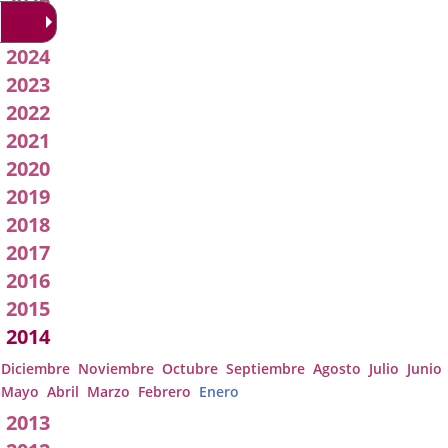
2026
Acuerdos
2025
2024
de
2023
Junta
2022
2021
de
2020
Gobierno
2019
2018
Local
2017
2016
2015
2014
Diciembre
Noviembre
Octubre
Septiembre
Agosto
Julio
Junio
Mayo
Abril
Marzo
Febrero
Enero
2013