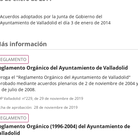
Acuerdos adoptados por la Junta de Gobierno del
Ayuntamiento de Valladolid el día 3 de enero de 2014
Fecha
del
Pleno
ás información
REGLAMENTO
eglamento Orgánico del Ayuntamiento de Valladolid
roga el "Reglamento Orgánico del Ayuntamiento de Valladolid"
robado mediante acuerdos plenarios de 2 de noviembre de 2004 
 de julio de 2008.
ipo
ferencia
P Valladolid
nº
229
, de 29 de noviembre de 2019
letin
e
cha de aprobación
28 de noviembre de 2019
ormativa
REGLAMENTO
eglamento Orgánico (1996-2004) del Ayuntamiento de
alladolid