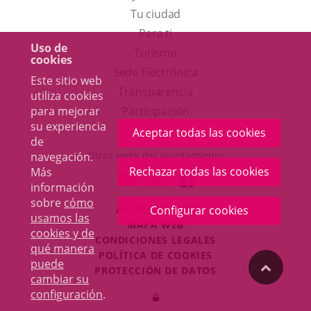
Tu ciudad
Para ti
Uso de
Este
Turismo
cookies
enlace
Enlace
Sede Electrónica
Este sitio web
se
a
Transparencia
utiliza cookies
abrirá
una
para mejorar
Participación
su experiencia
en
aplicación
Aceptar todas las cookies
de
una
externa.
Otras webs del ayuntamiento
navegación.
ventana
Rechazar todas las cookies
Más
aderSocial
ENLACE
ENLACE
ENLACE
información
nueva.
A
A
A
sobre
cómo
ACCESIBILIDAD
Configurar cookies
UNA
UNA
UNA
usamos las
MAPA WEB
APLICACIÓN
APLICACIÓN
APLICACIÓN
cookies y de
r
CONDICIONES LEGALES
EXTERNA.
EXTERNA.
EXTERNA.
qué manera
POLÍTICA DE COOKIES
puede
"Volver
PROTECCIÓN DE DATOS
cambiar su
Toggl
configuración
.
Iniciar
navig
arriba"
sesión