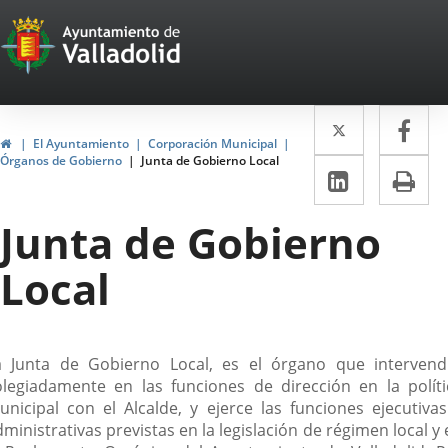
Portal
Saltar al contenido
Web
del
Twitter
Enlace
Fa
Enl
Ayuntamiento
Inicio
El Ayuntamiento
Corporación Municipal
a
a
Órganos de Gobierno
Junta de Gobierno Local
de
LinkedIn
Enlace
Im
una
un
a
Valladolid
aplicació
apl
Junta de Gobierno
una
externa.
ext
aplicaci
Local
externa.
escripción
a Junta de Gobierno Local, es el órgano que intervend
olegiadamente en las funciones de dirección en la políti
unicipal con el Alcalde, y ejerce las funciones ejecutivas
ministrativas previstas en la legislación de régimen local y