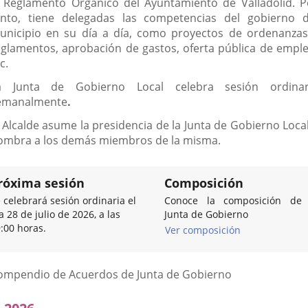
l Reglamento Orgánico del Ayuntamiento de Valladolid. P
anto, tiene delegadas las competencias del gobierno d
unicipio en su día a día, como proyectos de ordenanzas
eglamentos, aprobación de gastos, oferta pública de emple
c.
a Junta de Gobierno Local celebra sesión ordinar
emanalmente
.
l Alcalde asume la presidencia de la Junta de Gobierno Local
ombra a los demás miembros de la misma.
róxima sesión
Composición
 celebrará sesión ordinaria el
Conoce la composición de 
a 28 de julio de 2026, a las
Junta de Gobierno
:00 horas.
Ver composición
Listado
ompendio de Acuerdos de Junta de Gobierno
de