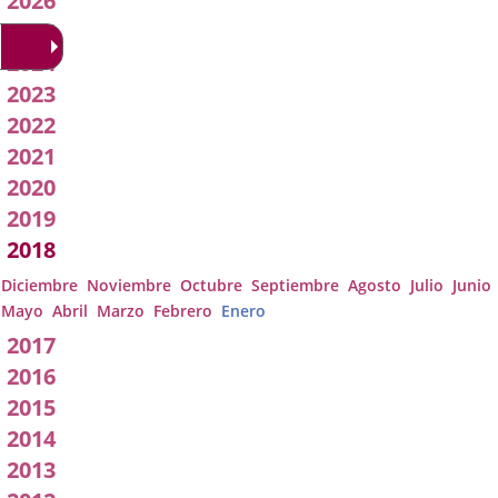
2026
Acuerdos
2025
2024
de
2023
Junta
2022
2021
de
2020
Gobierno
2019
2018
Local
Diciembre
Noviembre
Octubre
Septiembre
Agosto
Julio
Junio
Mayo
Abril
Marzo
Febrero
Enero
2017
2016
2015
2014
2013