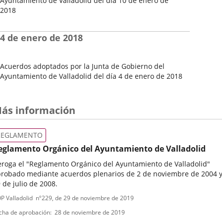
Ayuntamiento de Valladolid del día 10 de enero de
2018
Fecha
del
4 de enero de 2018
Pleno
Acuerdos adoptados por la Junta de Gobierno del
Ayuntamiento de Valladolid del día 4 de enero de 2018
Fecha
del
Pleno
ás información
REGLAMENTO
eglamento Orgánico del Ayuntamiento de Valladolid
roga el "Reglamento Orgánico del Ayuntamiento de Valladolid"
robado mediante acuerdos plenarios de 2 de noviembre de 2004 
 de julio de 2008.
ipo
ferencia
P Valladolid
nº
229
, de 29 de noviembre de 2019
letin
e
cha de aprobación
28 de noviembre de 2019