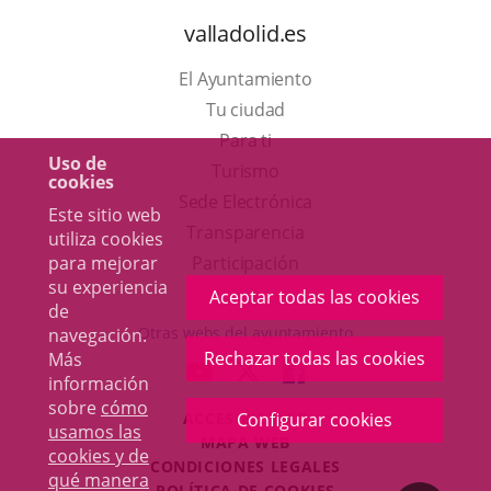
valladolid.es
El Ayuntamiento
Tu ciudad
Para ti
Uso de
Este
Turismo
cookies
enlace
Enlace
Sede Electrónica
Este sitio web
se
a
Transparencia
utiliza cookies
abrirá
una
para mejorar
Participación
su experiencia
en
aplicación
Aceptar todas las cookies
de
una
externa.
Otras webs del ayuntamiento
navegación.
ventana
Rechazar todas las cookies
Más
aderSocial
ENLACE
ENLACE
ENLACE
información
nueva.
A
A
A
sobre
cómo
ACCESIBILIDAD
Configurar cookies
UNA
UNA
UNA
usamos las
MAPA WEB
APLICACIÓN
APLICACIÓN
APLICACIÓN
cookies y de
r
CONDICIONES LEGALES
EXTERNA.
EXTERNA.
EXTERNA.
qué manera
POLÍTICA DE COOKIES