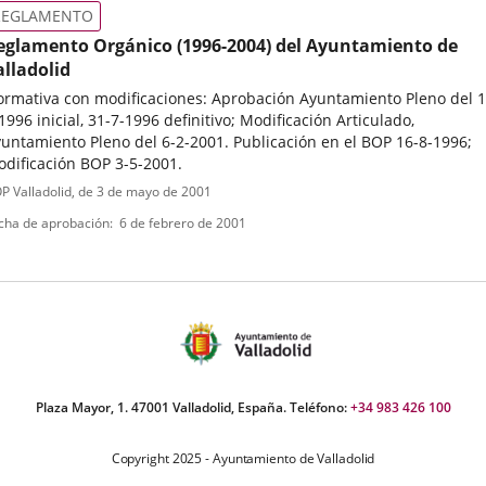
ormativa
REGLAMENTO
eglamento Orgánico (1996-2004) del Ayuntamiento de
alladolid
rmativa con modificaciones: Aprobación Ayuntamiento Pleno del 1
1996 inicial, 31-7-1996 definitivo; Modificación Articulado,
untamiento Pleno del 6-2-2001. Publicación en el BOP 16-8-1996;
dificación BOP 3-5-2001.
ipo
ferencia
P Valladolid
, de 3 de mayo de 2001
letin
e
cha de aprobación
6 de febrero de 2001
ormativa
Plaza Mayor, 1. 47001 Valladolid, España. Teléfono:
+34 983 426 100
Copyright 2025 - Ayuntamiento de Valladolid