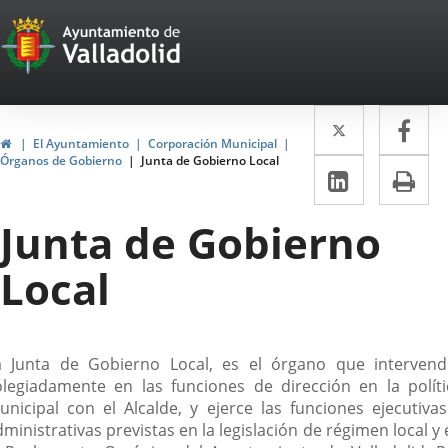
Portal
Saltar al contenido
Web
del
Twitter
Enlace
Fa
Enl
Ayuntamiento
Inicio
El Ayuntamiento
Corporación Municipal
a
a
Órganos de Gobierno
Junta de Gobierno Local
de
LinkedIn
Enlace
Im
una
un
a
Valladolid
aplicació
apl
Junta de Gobierno
una
externa.
ext
aplicaci
Local
externa.
escripción
a Junta de Gobierno Local, es el órgano que intervend
olegiadamente en las funciones de dirección en la políti
unicipal con el Alcalde, y ejerce las funciones ejecutivas
ministrativas previstas en la legislación de régimen local y