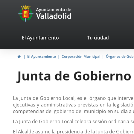
Portal
Saltar al contenido
avaTop
Web
del
Ayuntamiento
valladolid.es
El Ayuntamiento
Tu ciudad
de
Inicio
El Ayuntamiento
Corporación Municipal
Órganos de Gob
Valladolid
Junta de Gobierno
Descripción
La Junta de Gobierno Local, es el órgano que interven
ejecutivas y administrativas previstas en la legisla
competencias del gobierno del municipio en su día a 
La Junta de Gobierno Local celebra sesión ordinaria
El Alcalde asume la presidencia de la Junta de Gobi