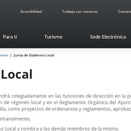
Accesibilidad
Trabaja con nosotros
Contac
Este
En
Para ti
Turismo
Sede Electrónica
enlace
a
se
u
ierno
Junta de Gobierno Local
abrirá
ap
en
ex
 Local
una
ventana
nueva.
drá colegiadamente en las funciones de dirección en la pol
ción de régimen local y en el Reglamento Orgánico del Ayunt
día, como proyectos de ordenanzas y reglamentos, aprobaci
 semanalmente
.
erno Local y nombra a los demás miembros de la misma.