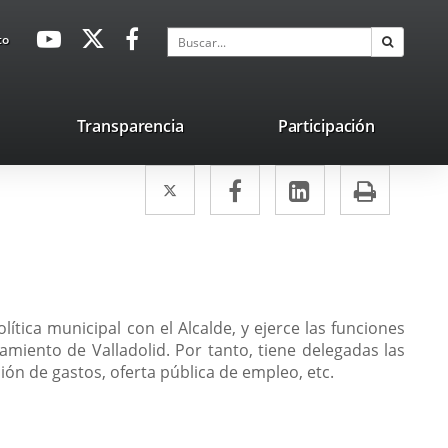
avaHeaderSocial
Enlace
Enlace
Enlace
Buscar
to
Buscar
a
a
a
una
una
una
aplicación
aplicación
aplicación
lace
Transparencia
Participación
externa.
externa.
externa.
na
Twitter
Enlace
Facebook
Enlace
LinkedIn
Enlace
Impri
licación
a
a
a
terna.
una
una
una
aplicación
aplicación
aplicación
externa.
externa.
externa.
ítica municipal con el Alcalde, y ejerce las funciones
amiento de Valladolid. Por tanto, tiene delegadas las
ón de gastos, oferta pública de empleo, etc.