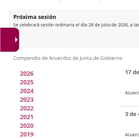
Próxima sesión
Se celebrará sesión ordinaria el día 28 de julio de 2026, a la
Listado
Compendio de Acuerdos de Junta de Gobierno
de
17 d
2026
Acuerdos
2025
2024
Acuerd
de
2023
Fecha
Junta
del
2022
Pleno
3 de
2021
de
2020
Gobierno
2019
Acuerd