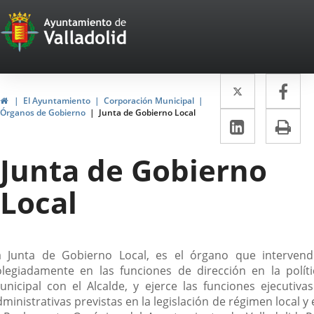
Portal
Saltar al contenido
Web
del
Twitter
Enlace
Fa
Enl
Ayuntamiento
Inicio
El Ayuntamiento
Corporación Municipal
a
a
Órganos de Gobierno
Junta de Gobierno Local
de
LinkedIn
Enlace
Im
una
un
a
Valladolid
aplicació
apl
Junta de Gobierno
una
externa.
ext
aplicaci
Local
externa.
escripción
a Junta de Gobierno Local, es el órgano que intervend
olegiadamente en las funciones de dirección en la políti
unicipal con el Alcalde, y ejerce las funciones ejecutivas
ministrativas previstas en la legislación de régimen local y