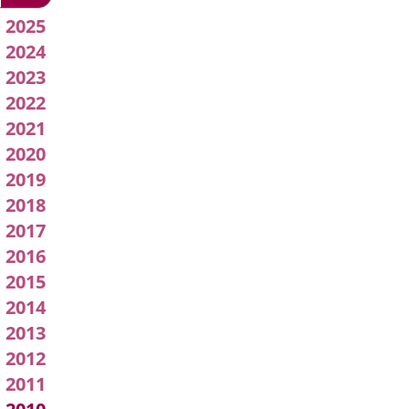
2026
Acuerdos
2025
2024
de
2023
Junta
2022
2021
de
2020
Gobierno
2019
2018
Local
2017
2016
2015
2014
2013
2012
2011