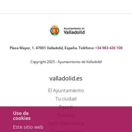
ormativa
Plaza Mayor, 1. 47001 Valladolid, España. Teléfono:
+34 983 426 100
Copyright 2025 - Ayuntamiento de Valladolid
valladolid.es
El Ayuntamiento
Tu ciudad
Para ti
Uso de
Este
Turismo
cookies
enlace
Enlace
Sede Electrónica
Este sitio web
se
a
Transparencia