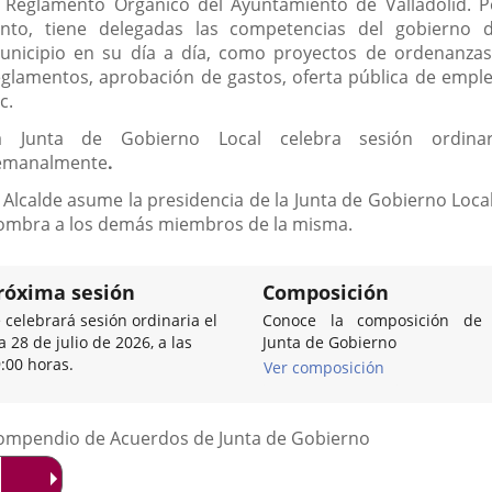
l Reglamento Orgánico del Ayuntamiento de Valladolid. P
anto, tiene delegadas las competencias del gobierno d
unicipio en su día a día, como proyectos de ordenanzas
eglamentos, aprobación de gastos, oferta pública de emple
c.
a Junta de Gobierno Local celebra sesión ordinar
emanalmente
.
l Alcalde asume la presidencia de la Junta de Gobierno Local
ombra a los demás miembros de la misma.
róxima sesión
Composición
 celebrará sesión ordinaria el
Conoce la composición de 
a 28 de julio de 2026, a las
Junta de Gobierno
:00 horas.
Ver composición
Listado
ompendio de Acuerdos de Junta de Gobierno
de