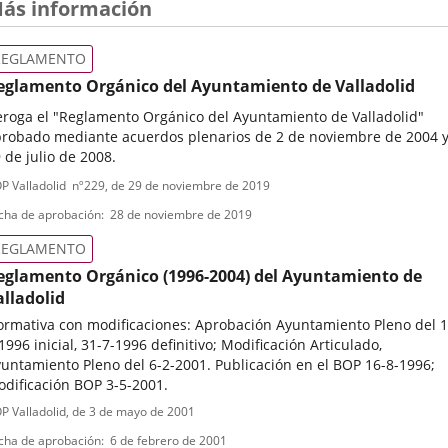
ás información
REGLAMENTO
eglamento Orgánico del Ayuntamiento de Valladolid
roga el "Reglamento Orgánico del Ayuntamiento de Valladolid"
robado mediante acuerdos plenarios de 2 de noviembre de 2004 
 de julio de 2008.
ipo
ferencia
P Valladolid
nº
229
, de 29 de noviembre de 2019
letin
e
cha de aprobación
28 de noviembre de 2019
ormativa
REGLAMENTO
eglamento Orgánico (1996-2004) del Ayuntamiento de
alladolid
rmativa con modificaciones: Aprobación Ayuntamiento Pleno del 1
1996 inicial, 31-7-1996 definitivo; Modificación Articulado,
untamiento Pleno del 6-2-2001. Publicación en el BOP 16-8-1996;
dificación BOP 3-5-2001.
ipo
ferencia
P Valladolid
, de 3 de mayo de 2001
letin
e
cha de aprobación
6 de febrero de 2001