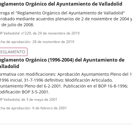
eglamento Orgánico del Ayuntamiento de Valladolid
roga el "Reglamento Orgánico del Ayuntamiento de Valladolid"
robado mediante acuerdos plenarios de 2 de noviembre de 2004 
 de julio de 2008.
ipo
ferencia
P Valladolid
nº
229
, de 29 de noviembre de 2019
letin
e
cha de aprobación
28 de noviembre de 2019
ormativa
REGLAMENTO
eglamento Orgánico (1996-2004) del Ayuntamiento de
alladolid
rmativa con modificaciones: Aprobación Ayuntamiento Pleno del 1
1996 inicial, 31-7-1996 definitivo; Modificación Articulado,
untamiento Pleno del 6-2-2001. Publicación en el BOP 16-8-1996;
dificación BOP 3-5-2001.
ipo
ferencia
P Valladolid
, de 3 de mayo de 2001
letin
e
cha de aprobación
6 de febrero de 2001
ormativa