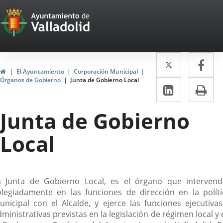
Portal
Saltar al contenido
Web
del
Twitter
Enlace
Fa
Enl
Ayuntamiento
Inicio
El Ayuntamiento
Corporación Municipal
a
a
Órganos de Gobierno
Junta de Gobierno Local
de
LinkedIn
Enlace
Im
una
un
a
Valladolid
aplicació
apl
Junta de Gobierno
una
externa.
ext
aplicaci
Local
externa.
escripción
a Junta de Gobierno Local, es el órgano que intervend
olegiadamente en las funciones de dirección en la políti
unicipal con el Alcalde, y ejerce las funciones ejecutivas
ministrativas previstas en la legislación de régimen local y