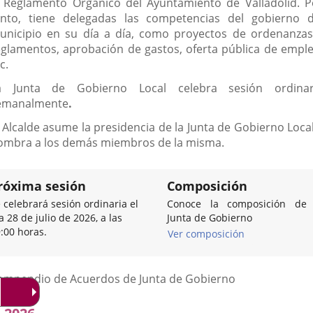
l Reglamento Orgánico del Ayuntamiento de Valladolid. P
anto, tiene delegadas las competencias del gobierno d
unicipio en su día a día, como proyectos de ordenanzas
eglamentos, aprobación de gastos, oferta pública de emple
c.
a Junta de Gobierno Local celebra sesión ordinar
emanalmente
.
l Alcalde asume la presidencia de la Junta de Gobierno Local
ombra a los demás miembros de la misma.
róxima sesión
Composición
 celebrará sesión ordinaria el
Conoce la composición de 
a 28 de julio de 2026, a las
Junta de Gobierno
:00 horas.
Ver composición
Listado
ompendio de Acuerdos de Junta de Gobierno
de