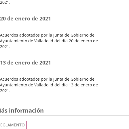
2021.
Fecha
de
20 de enero de 2021
la
Sesión
Acuerdos adoptados por la Junta de Gobierno del
Ayuntamiento de Valladolid del día 20 de enero de
2021.
Fecha
de
13 de enero de 2021
la
Sesión
Acuerdos adoptados por la Junta de Gobierno del
Ayuntamiento de Valladolid del día 13 de enero de
2021.
Fecha
de
la
ás información
Sesión
REGLAMENTO