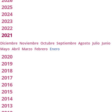
2026
Acuerdos
2025
2024
de
2023
Junta
2022
2021
de
Diciembre
Noviembre
Octubre
Septiembre
Agosto
Julio
Junio
Gobierno
Mayo
Abril
Marzo
Febrero
Enero
2020
Local
2019
2018
2017
2016
2015
2014
2013