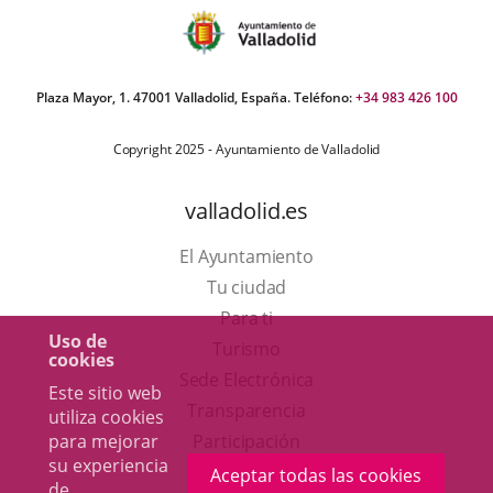
Plaza Mayor, 1. 47001 Valladolid, España. Teléfono:
+34 983 426 100
Copyright 2025 - Ayuntamiento de Valladolid
valladolid.es
El Ayuntamiento
Tu ciudad
Para ti
Uso de
Este
Turismo
cookies
enlace
Enlace
Sede Electrónica
Este sitio web
se
a
Transparencia
utiliza cookies
abrirá
una
para mejorar
Participación
su experiencia
en
aplicación
Aceptar todas las cookies
de