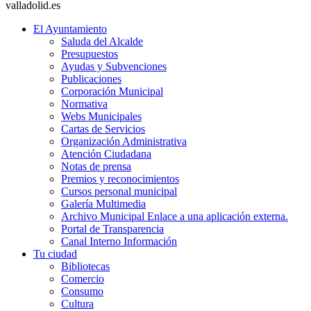
valladolid.es
El Ayuntamiento
Saluda del Alcalde
Presupuestos
Ayudas y Subvenciones
Publicaciones
Corporación Municipal
Normativa
Webs Municipales
Cartas de Servicios
Organización Administrativa
Atención Ciudadana
Notas de prensa
Premios y reconocimientos
Cursos personal municipal
Galería Multimedia
Archivo Municipal
Enlace a una aplicación externa.
Portal de Transparencia
Canal Interno Información
Tu ciudad
Bibliotecas
Comercio
Consumo
Cultura