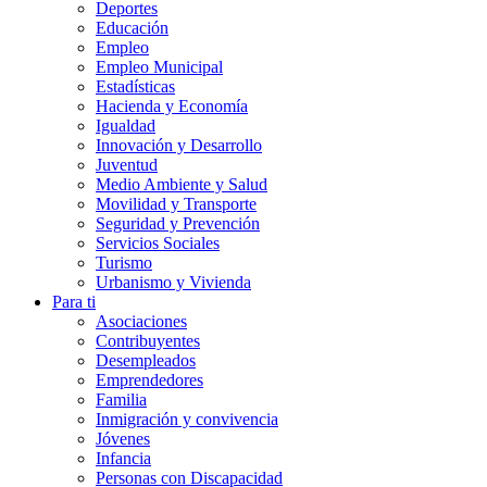
Deportes
Educación
Empleo
Empleo Municipal
Estadísticas
Hacienda y Economía
Igualdad
Innovación y Desarrollo
Juventud
Medio Ambiente y Salud
Movilidad y Transporte
Seguridad y Prevención
Servicios Sociales
Turismo
Urbanismo y Vivienda
Para ti
Asociaciones
Contribuyentes
Desempleados
Emprendedores
Familia
Inmigración y convivencia
Jóvenes
Infancia
Personas con Discapacidad