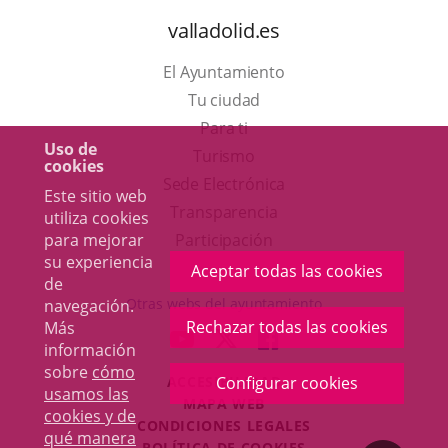
valladolid.es
El Ayuntamiento
Tu ciudad
Para ti
Uso de
Este
Turismo
cookies
enlace
Enlace
Sede Electrónica
Este sitio web
se
a
Transparencia
utiliza cookies
abrirá
una
para mejorar
Participación
su experiencia
en
aplicación
Aceptar todas las cookies
de
una
externa.
Otras webs del ayuntamiento
navegación.
ventana
Rechazar todas las cookies
Más
aderSocial
ENLACE
ENLACE
ENLACE
información
nueva.
A
A
A
sobre
cómo
ACCESIBILIDAD
Configurar cookies
UNA
UNA
UNA
usamos las
MAPA WEB
APLICACIÓN
APLICACIÓN
APLICACIÓN
cookies y de
r
CONDICIONES LEGALES
EXTERNA.
EXTERNA.
EXTERNA.
qué manera
POLÍTICA DE COOKIES