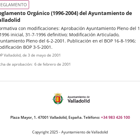
ormativa
REGLAMENTO
eglamento Orgánico (1996-2004) del Ayuntamiento de
alladolid
rmativa con modificaciones: Aprobación Ayuntamiento Pleno del 1
1996 inicial, 31-7-1996 definitivo; Modificación Articulado,
untamiento Pleno del 6-2-2001. Publicación en el BOP 16-8-1996;
dificación BOP 3-5-2001.
ipo
ferencia
P Valladolid
, de 3 de mayo de 2001
letin
e
cha de aprobación
6 de febrero de 2001
ormativa
Plaza Mayor, 1. 47001 Valladolid, España. Teléfono:
+34 983 426 100
Copyright 2025 - Ayuntamiento de Valladolid