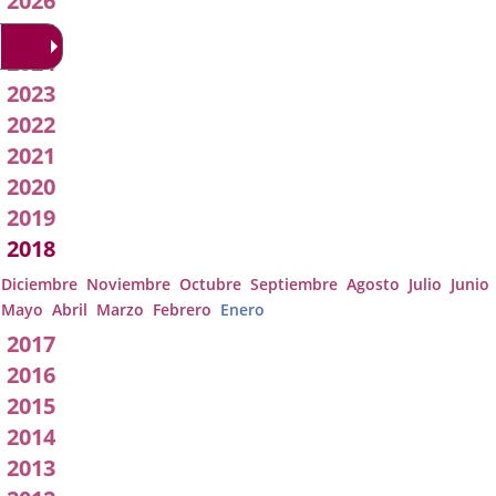
2026
Acuerdos
2025
2024
de
2023
Junta
2022
2021
de
2020
Gobierno
2019
2018
Local
Diciembre
Noviembre
Octubre
Septiembre
Agosto
Julio
Junio
Mayo
Abril
Marzo
Febrero
Enero
2017
2016
2015
2014
2013