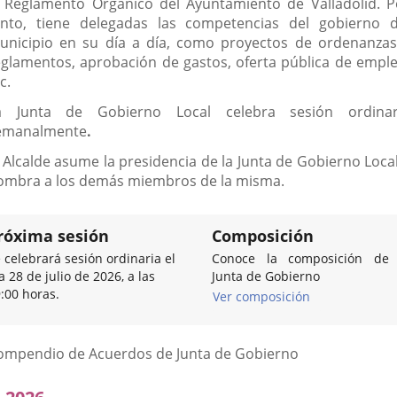
l Reglamento Orgánico del Ayuntamiento de Valladolid. P
anto, tiene delegadas las competencias del gobierno d
unicipio en su día a día, como proyectos de ordenanzas
eglamentos, aprobación de gastos, oferta pública de emple
c.
a Junta de Gobierno Local celebra sesión ordinar
emanalmente
.
l Alcalde asume la presidencia de la Junta de Gobierno Local
ombra a los demás miembros de la misma.
róxima sesión
Composición
 celebrará sesión ordinaria el
Conoce la composición de 
a 28 de julio de 2026, a las
Junta de Gobierno
:00 horas.
Ver composición
Listado
ompendio de Acuerdos de Junta de Gobierno
de