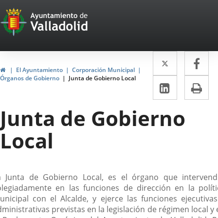
Portal
Saltar al contenido
Web
del
Twitter
Enlace
Fa
Enl
Ayuntamiento
Inicio
El Ayuntamiento
Corporación Municipal
a
a
Órganos de Gobierno
Junta de Gobierno Local
de
LinkedIn
Enlace
Im
una
un
a
Valladolid
aplicació
apl
Junta de Gobierno
una
externa.
ext
aplicaci
Local
externa.
escripción
a Junta de Gobierno Local, es el órgano que intervend
olegiadamente en las funciones de dirección en la políti
unicipal con el Alcalde, y ejerce las funciones ejecutivas
ministrativas previstas en la legislación de régimen local y