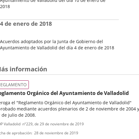
Ayuntamiento de Valladolid del día 10 de enero de
2018
Fecha
del
4 de enero de 2018
Pleno
Acuerdos adoptados por la Junta de Gobierno del
Ayuntamiento de Valladolid del día 4 de enero de 2018
Fecha
del
Pleno
ás información
REGLAMENTO
eglamento Orgánico del Ayuntamiento de Valladolid
roga el "Reglamento Orgánico del Ayuntamiento de Valladolid"
robado mediante acuerdos plenarios de 2 de noviembre de 2004 
 de julio de 2008.
ipo
ferencia
P Valladolid
nº
229
, de 29 de noviembre de 2019
letin
e
cha de aprobación
28 de noviembre de 2019