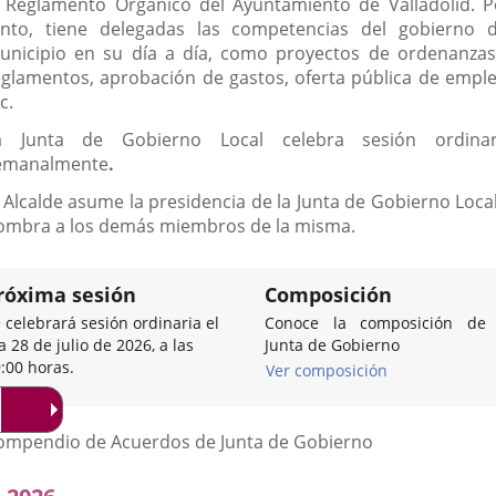
l Reglamento Orgánico del Ayuntamiento de Valladolid. P
anto, tiene delegadas las competencias del gobierno d
unicipio en su día a día, como proyectos de ordenanzas
eglamentos, aprobación de gastos, oferta pública de emple
c.
a Junta de Gobierno Local celebra sesión ordinar
emanalmente
.
l Alcalde asume la presidencia de la Junta de Gobierno Local
ombra a los demás miembros de la misma.
róxima sesión
Composición
 celebrará sesión ordinaria el
Conoce la composición de 
a 28 de julio de 2026, a las
Junta de Gobierno
:00 horas.
Ver composición
Listado
ompendio de Acuerdos de Junta de Gobierno
de