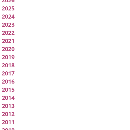
2026
Acuerdos
2025
2024
de
2023
Junta
2022
2021
de
2020
Gobierno
2019
2018
Local
2017
2016
2015
2014
2013
2012
2011