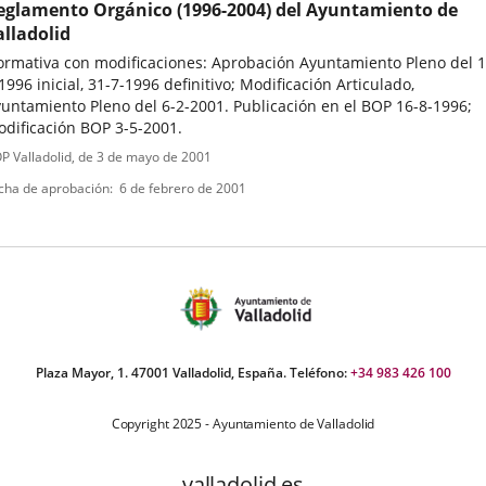
eglamento Orgánico (1996-2004) del Ayuntamiento de
alladolid
rmativa con modificaciones: Aprobación Ayuntamiento Pleno del 1
1996 inicial, 31-7-1996 definitivo; Modificación Articulado,
untamiento Pleno del 6-2-2001. Publicación en el BOP 16-8-1996;
dificación BOP 3-5-2001.
ipo
ferencia
P Valladolid
, de 3 de mayo de 2001
letin
e
cha de aprobación
6 de febrero de 2001
ormativa
Plaza Mayor, 1. 47001 Valladolid, España. Teléfono:
+34 983 426 100
Copyright 2025 - Ayuntamiento de Valladolid
valladolid.es