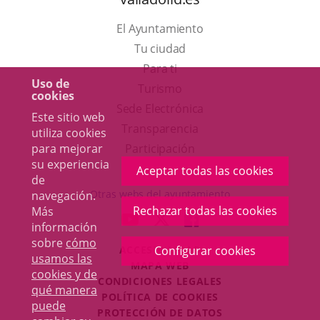
El Ayuntamiento
Tu ciudad
Para ti
Uso de
Este
Turismo
cookies
enlace
Enlace
Sede Electrónica
Este sitio web
se
a
Transparencia
utiliza cookies
abrirá
una
Participación
para mejorar
su experiencia
en
aplicación
Aceptar todas las cookies
de
una
externa.
Otras webs del ayuntamiento
navegación.
ventana
Rechazar todas las cookies
Más
aderSocial
ENLACE
ENLACE
ENLACE
información
nueva.
A
A
A
sobre
cómo
ACCESIBILIDAD
Configurar cookies
UNA
UNA
UNA
usamos las
MAPA WEB
APLICACIÓN
APLICACIÓN
APLICACIÓN
cookies y de
r
CONDICIONES LEGALES
EXTERNA.
EXTERNA.
EXTERNA.
qué manera
POLÍTICA DE COOKIES
puede
PROTECCIÓN DE DATOS