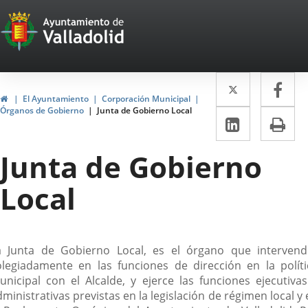
Portal
Saltar al contenido
Web
del
Twitter
Enlace
Fa
Enl
Ayuntamiento
Inicio
El Ayuntamiento
Corporación Municipal
a
a
Órganos de Gobierno
Junta de Gobierno Local
de
LinkedIn
Enlace
Im
una
un
a
Valladolid
aplicació
apl
Junta de Gobierno
una
externa.
ext
aplicaci
Local
externa.
escripción
a Junta de Gobierno Local, es el órgano que intervend
olegiadamente en las funciones de dirección en la políti
unicipal con el Alcalde, y ejerce las funciones ejecutivas
ministrativas previstas en la legislación de régimen local y