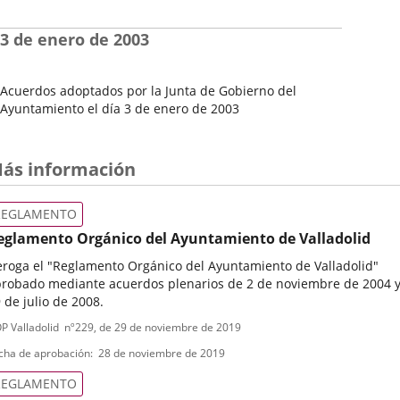
Fecha
del
3 de enero de 2003
Pleno
Acuerdos adoptados por la Junta de Gobierno del
Ayuntamiento el día 3 de enero de 2003
Fecha
del
Pleno
ás información
REGLAMENTO
eglamento Orgánico del Ayuntamiento de Valladolid
roga el "Reglamento Orgánico del Ayuntamiento de Valladolid"
robado mediante acuerdos plenarios de 2 de noviembre de 2004 
 de julio de 2008.
ipo
ferencia
P Valladolid
nº
229
, de 29 de noviembre de 2019
letin
e
cha de aprobación
28 de noviembre de 2019
ormativa
REGLAMENTO