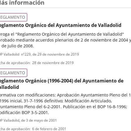
ás información
REGLAMENTO
eglamento Orgánico del Ayuntamiento de Valladolid
roga el "Reglamento Orgánico del Ayuntamiento de Valladolid"
robado mediante acuerdos plenarios de 2 de noviembre de 2004 
 de julio de 2008.
ipo
ferencia
P Valladolid
nº
229
, de 29 de noviembre de 2019
letin
e
cha de aprobación
28 de noviembre de 2019
ormativa
REGLAMENTO
eglamento Orgánico (1996-2004) del Ayuntamiento de
alladolid
rmativa con modificaciones: Aprobación Ayuntamiento Pleno del 1
1996 inicial, 31-7-1996 definitivo; Modificación Articulado,
untamiento Pleno del 6-2-2001. Publicación en el BOP 16-8-1996;
dificación BOP 3-5-2001.
ipo
ferencia
P Valladolid
, de 3 de mayo de 2001
letin
e
cha de aprobación
6 de febrero de 2001