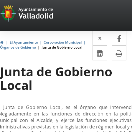
Portal
Saltar al contenido
Web
del
Twitter
Enlace
Fa
Enl
Ayuntamiento
Inicio
El Ayuntamiento
Corporación Municipal
a
a
Órganos de Gobierno
Junta de Gobierno Local
de
LinkedIn
Enlace
Im
una
un
a
Valladolid
aplicació
apl
Junta de Gobierno
una
externa.
ext
aplicaci
Local
externa.
escripción
a Junta de Gobierno Local, es el órgano que intervend
olegiadamente en las funciones de dirección en la políti
unicipal con el Alcalde, y ejerce las funciones ejecutivas
ministrativas previstas en la legislación de régimen local y