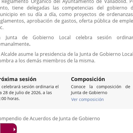
l Reglamento Orgánico del Ayuntamiento de Valladolid. P
anto, tiene delegadas las competencias del gobierno d
unicipio en su día a día, como proyectos de ordenanzas
eglamentos, aprobación de gastos, oferta pública de emple
c.
a Junta de Gobierno Local celebra sesión ordinar
emanalmente
.
l Alcalde asume la presidencia de la Junta de Gobierno Local
ombra a los demás miembros de la misma.
róxima sesión
Composición
 celebrará sesión ordinaria el
Conoce la composición de 
a 28 de julio de 2026, a las
Junta de Gobierno
:00 horas.
Ver composición
Listado
ompendio de Acuerdos de Junta de Gobierno
de