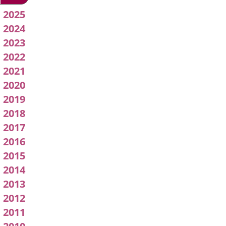
2026
Acuerdos
2025
2024
de
2023
Junta
2022
2021
de
2020
Gobierno
2019
2018
Local
2017
2016
2015
2014
2013
2012
2011