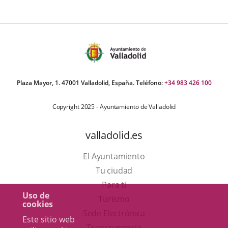
ormativa
Plaza Mayor, 1. 47001 Valladolid, España. Teléfono:
+34 983 426 100
Copyright 2025 - Ayuntamiento de Valladolid
valladolid.es
El Ayuntamiento
Tu ciudad
Para ti
Uso de
Este
Turismo
cookies
enlace
Enlace
Sede Electrónica
Este sitio web
se
a
Transparencia