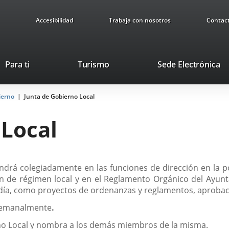
Accesibilidad
Trabaja con nosotros
Contac
Este
En
Para ti
Turismo
Sede Electrónica
enlace
a
se
u
ierno
Junta de Gobierno Local
abrirá
ap
en
ex
 Local
una
ventana
nueva.
drá colegiadamente en las funciones de dirección en la pol
ción de régimen local y en el Reglamento Orgánico del Ayunt
día, como proyectos de ordenanzas y reglamentos, aprobaci
 semanalmente
.
erno Local y nombra a los demás miembros de la misma.