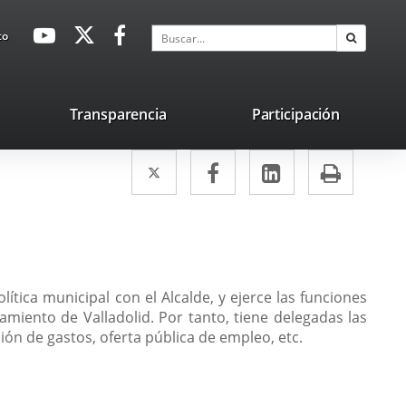
avaHeaderSocial
Enlace
Enlace
Enlace
Buscar
to
Buscar
a
a
a
una
una
una
aplicación
aplicación
aplicación
lace
Transparencia
Participación
externa.
externa.
externa.
na
Twitter
Enlace
Facebook
Enlace
LinkedIn
Enlace
Impri
licación
a
a
a
terna.
una
una
una
aplicación
aplicación
aplicación
externa.
externa.
externa.
ítica municipal con el Alcalde, y ejerce las funciones
amiento de Valladolid. Por tanto, tiene delegadas las
ón de gastos, oferta pública de empleo, etc.