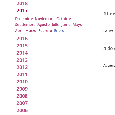
2018
Local
Fecha
del
2017
Pleno
11 d
Diciembre
Noviembre
Octubre
Septiembre
Agosto
Julio
Junio
Mayo
Abril
Marzo
Febrero
Enero
Acuerd
2016
Fecha
del
2015
Pleno
4 de
2014
2013
Acuerd
2012
Fecha
2011
del
2010
Pleno
2009
2008
2007
2006