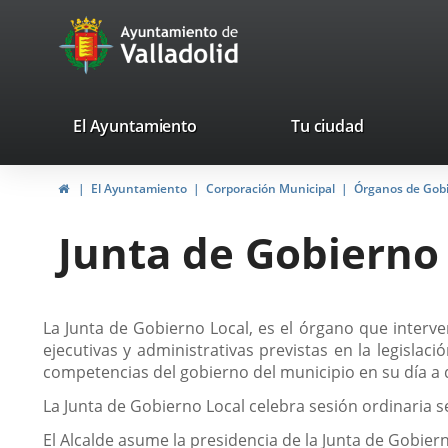
Portal
Saltar al contenido
avaTop
Web
del
Ayuntamiento
valladolid.es
El Ayuntamiento
Tu ciudad
de
Inicio
El Ayuntamiento
Corporación Municipal
Órganos de Gob
Valladolid
Junta de Gobierno
Descripción
La Junta de Gobierno Local, es el órgano que interven
ejecutivas y administrativas previstas en la legisla
competencias del gobierno del municipio en su día a 
La Junta de Gobierno Local celebra sesión ordinaria
El Alcalde asume la presidencia de la Junta de Gobi