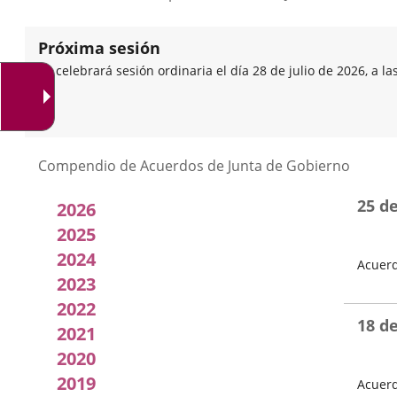
Próxima sesión
Se celebrará sesión ordinaria el día 28 de julio de 2026, a la
Listado
Compendio de Acuerdos de Junta de Gobierno
de
25 d
2026
Acuerdos
2025
2024
Acuerd
de
2023
Fecha
Junta
del
2022
Pleno
18 d
2021
de
2020
Gobierno
2019
Acuerd