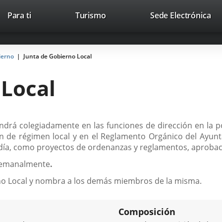
Este
En
Para ti
Turismo
Sede Electrónica
Accesibilidad
Trabaja con nosotros
Contac
enlace
a
se
un
abrirá
apl
ierno
Junta de Gobierno Local
en
ext
una
 Local
ventana
nueva.
drá colegiadamente en las funciones de dirección en la pol
ción de régimen local y en el Reglamento Orgánico del Ayunt
día, como proyectos de ordenanzas y reglamentos, aprobaci
 semanalmente
.
erno Local y nombra a los demás miembros de la misma.
Composición