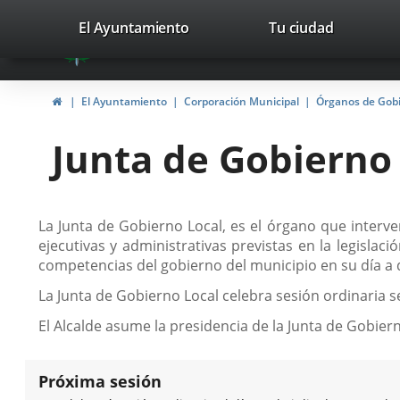
Portal
Saltar al contenido
valladolid.es
El Ayuntamiento
Tu ciudad
avaTop
Web
del
Inicio
El Ayuntamiento
Corporación Municipal
Órganos de Gob
Ayuntamiento
Junta de Gobierno
de
Valladolid
Descripción
La Junta de Gobierno Local, es el órgano que interven
ejecutivas y administrativas previstas en la legisla
competencias del gobierno del municipio en su día a 
La Junta de Gobierno Local celebra sesión ordinaria
El Alcalde asume la presidencia de la Junta de Gobi
Próxima sesión