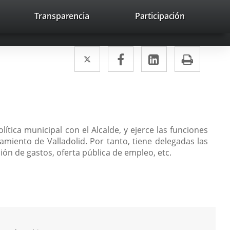
lace
Transparencia
Participación
avaHeaderSocial
Enlace
Enlace
Enlace
Buscar
to
Buscar
a
a
a
a
una
una
una
icación
Twitter
Enlace
Facebook
Enlace
LinkedIn
Enlace
Impri
aplicación
aplicación
aplicación
erna.
a
a
a
externa.
externa.
externa.
una
una
una
aplicación
aplicación
aplicación
externa.
externa.
externa.
ítica municipal con el Alcalde, y ejerce las funciones
amiento de Valladolid. Por tanto, tiene delegadas las
ón de gastos, oferta pública de empleo, etc.