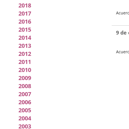
2018
2017
Acuerd
2016
Fecha
del
2015
Pleno
9 de
2014
2013
Acuerd
2012
Fecha
2011
del
2010
Pleno
2009
2008
2007
2006
2005
2004
2003