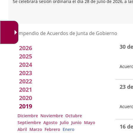
Se celebrará sesión ordinaria el día 28 de julio de 2026, a la
Listado
Compendio de Acuerdos de Junta de Gobierno
de
30 d
2026
Acuerdos
2025
2024
Acuerd
de
2023
Fecha
Junta
del
2022
Pleno
23 d
2021
de
2020
Gobierno
2019
Acuerd
Local
Fecha
Diciembre
Noviembre
Octubre
del
Septiembre
Agosto
Julio
Junio
Mayo
Pleno
16 d
Abril
Marzo
Febrero
Enero