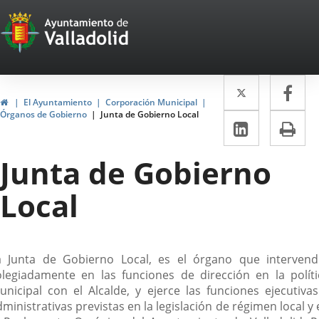
Portal
Saltar al contenido
Web
del
Twitter
Enlace
Fa
Enl
Ayuntamiento
Inicio
El Ayuntamiento
Corporación Municipal
a
a
Órganos de Gobierno
Junta de Gobierno Local
de
LinkedIn
Enlace
Im
una
un
a
Valladolid
aplicació
apl
Junta de Gobierno
una
externa.
ext
aplicaci
Local
externa.
escripción
a Junta de Gobierno Local, es el órgano que intervend
olegiadamente en las funciones de dirección en la políti
unicipal con el Alcalde, y ejerce las funciones ejecutivas
ministrativas previstas en la legislación de régimen local y