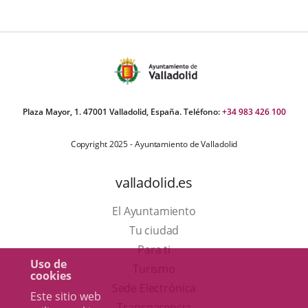
ormativa
Plaza Mayor, 1. 47001 Valladolid, España. Teléfono:
+34 983 426 100
Copyright 2025 - Ayuntamiento de Valladolid
valladolid.es
El Ayuntamiento
Tu ciudad
Para ti
Uso de
Este
Turismo
cookies
enlace
Enlace
Sede Electrónica
Este sitio web
se
a
Transparencia