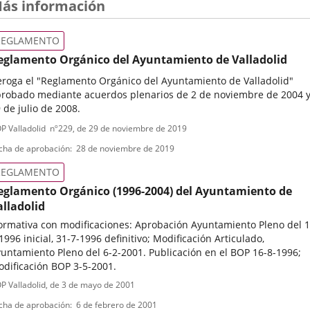
ás información
REGLAMENTO
eglamento Orgánico del Ayuntamiento de Valladolid
roga el "Reglamento Orgánico del Ayuntamiento de Valladolid"
robado mediante acuerdos plenarios de 2 de noviembre de 2004 
 de julio de 2008.
ipo
ferencia
P Valladolid
nº
229
, de 29 de noviembre de 2019
letin
e
cha de aprobación
28 de noviembre de 2019
ormativa
REGLAMENTO
eglamento Orgánico (1996-2004) del Ayuntamiento de
alladolid
rmativa con modificaciones: Aprobación Ayuntamiento Pleno del 1
1996 inicial, 31-7-1996 definitivo; Modificación Articulado,
untamiento Pleno del 6-2-2001. Publicación en el BOP 16-8-1996;
dificación BOP 3-5-2001.
ipo
ferencia
P Valladolid
, de 3 de mayo de 2001
letin
e
cha de aprobación
6 de febrero de 2001