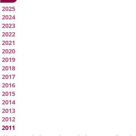
2026
Acuerdos
2025
2024
de
2023
Junta
2022
2021
de
2020
Gobierno
2019
2018
Local
2017
2016
2015
2014
2013
2012
2011