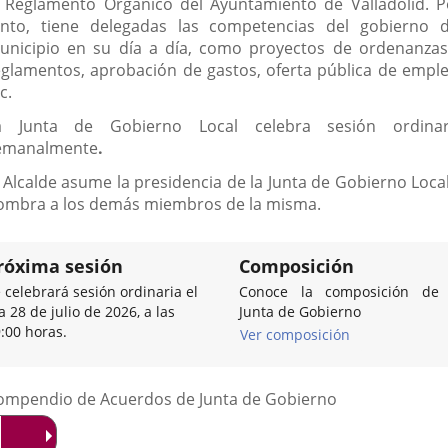
l Reglamento Orgánico del Ayuntamiento de Valladolid. P
anto, tiene delegadas las competencias del gobierno d
unicipio en su día a día, como proyectos de ordenanzas
eglamentos, aprobación de gastos, oferta pública de emple
c.
a Junta de Gobierno Local celebra sesión ordinar
emanalmente
.
l Alcalde asume la presidencia de la Junta de Gobierno Local
ombra a los demás miembros de la misma.
róxima sesión
Composición
 celebrará sesión ordinaria el
Conoce la composición de 
a 28 de julio de 2026, a las
Junta de Gobierno
:00 horas.
Ver composición
Listado
ompendio de Acuerdos de Junta de Gobierno
de