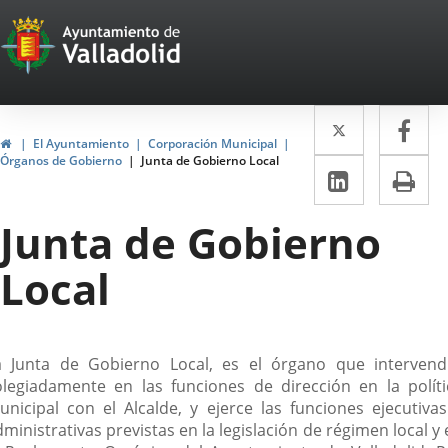
Portal
Saltar al contenido
Web
del
Twitter
Enlace
Fa
Enl
Ayuntamiento
Inicio
El Ayuntamiento
Corporación Municipal
a
a
Órganos de Gobierno
Junta de Gobierno Local
de
LinkedIn
Enlace
Im
una
un
a
Valladolid
aplicació
apl
Junta de Gobierno
una
externa.
ext
aplicaci
Local
externa.
escripción
a Junta de Gobierno Local, es el órgano que intervend
olegiadamente en las funciones de dirección en la políti
unicipal con el Alcalde, y ejerce las funciones ejecutivas
ministrativas previstas en la legislación de régimen local y