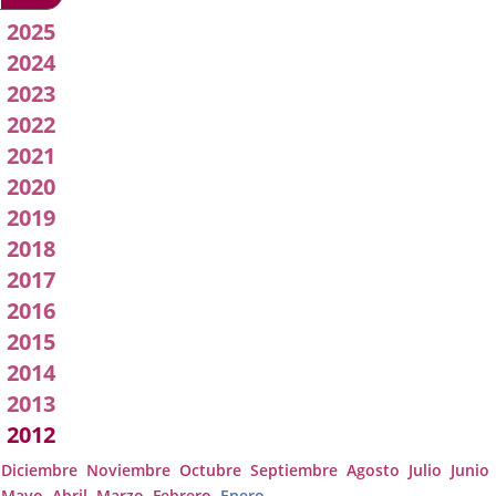
2026
Acuerdos
2025
2024
de
2023
Junta
2022
2021
de
2020
Gobierno
2019
2018
Local
2017
2016
2015
2014
2013
2012
Diciembre
Noviembre
Octubre
Septiembre
Agosto
Julio
Junio
Mayo
Abril
Marzo
Febrero
Enero