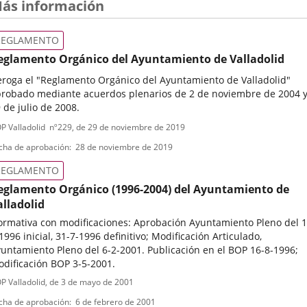
ás información
REGLAMENTO
eglamento Orgánico del Ayuntamiento de Valladolid
roga el "Reglamento Orgánico del Ayuntamiento de Valladolid"
robado mediante acuerdos plenarios de 2 de noviembre de 2004 
 de julio de 2008.
ipo
ferencia
P Valladolid
nº
229
, de 29 de noviembre de 2019
letin
e
cha de aprobación
28 de noviembre de 2019
ormativa
REGLAMENTO
eglamento Orgánico (1996-2004) del Ayuntamiento de
alladolid
rmativa con modificaciones: Aprobación Ayuntamiento Pleno del 1
1996 inicial, 31-7-1996 definitivo; Modificación Articulado,
untamiento Pleno del 6-2-2001. Publicación en el BOP 16-8-1996;
dificación BOP 3-5-2001.
ipo
ferencia
P Valladolid
, de 3 de mayo de 2001
letin
e
cha de aprobación
6 de febrero de 2001