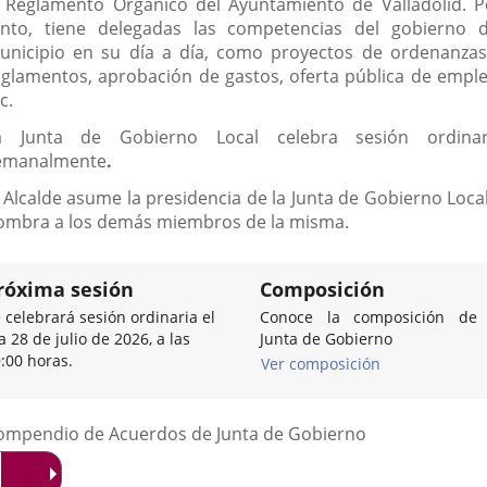
l Reglamento Orgánico del Ayuntamiento de Valladolid. P
anto, tiene delegadas las competencias del gobierno d
unicipio en su día a día, como proyectos de ordenanzas
eglamentos, aprobación de gastos, oferta pública de emple
c.
a Junta de Gobierno Local celebra sesión ordinar
emanalmente
.
l Alcalde asume la presidencia de la Junta de Gobierno Local
ombra a los demás miembros de la misma.
róxima sesión
Composición
 celebrará sesión ordinaria el
Conoce la composición de 
a 28 de julio de 2026, a las
Junta de Gobierno
:00 horas.
Ver composición
Listado
ompendio de Acuerdos de Junta de Gobierno
de