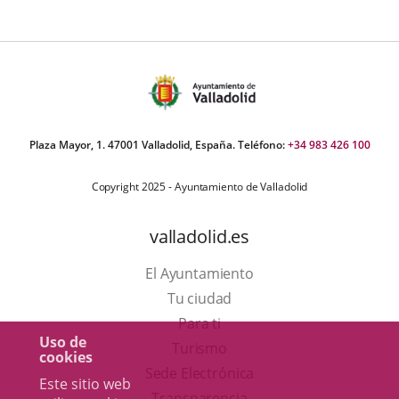
ormativa
Plaza Mayor, 1. 47001 Valladolid, España. Teléfono:
+34 983 426 100
Copyright 2025 - Ayuntamiento de Valladolid
valladolid.es
El Ayuntamiento
Tu ciudad
Para ti
Uso de
Este
Turismo
cookies
enlace
Enlace
Sede Electrónica
Este sitio web
se
a
Transparencia