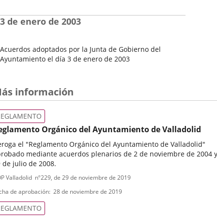
Fecha
del
3 de enero de 2003
Pleno
Acuerdos adoptados por la Junta de Gobierno del
Ayuntamiento el día 3 de enero de 2003
Fecha
del
Pleno
ás información
REGLAMENTO
eglamento Orgánico del Ayuntamiento de Valladolid
roga el "Reglamento Orgánico del Ayuntamiento de Valladolid"
robado mediante acuerdos plenarios de 2 de noviembre de 2004 
 de julio de 2008.
ipo
ferencia
P Valladolid
nº
229
, de 29 de noviembre de 2019
letin
e
cha de aprobación
28 de noviembre de 2019
ormativa
REGLAMENTO