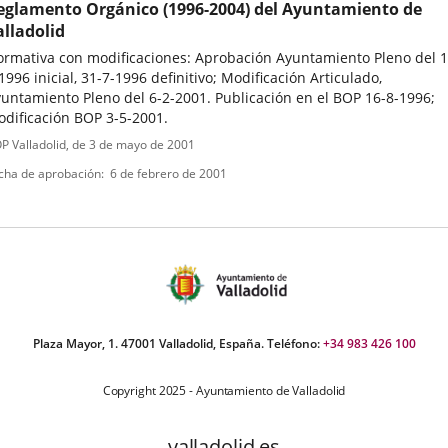
eglamento Orgánico (1996-2004) del Ayuntamiento de
alladolid
rmativa con modificaciones: Aprobación Ayuntamiento Pleno del 1
1996 inicial, 31-7-1996 definitivo; Modificación Articulado,
untamiento Pleno del 6-2-2001. Publicación en el BOP 16-8-1996;
dificación BOP 3-5-2001.
ipo
ferencia
P Valladolid
, de 3 de mayo de 2001
letin
e
cha de aprobación
6 de febrero de 2001
ormativa
Plaza Mayor, 1. 47001 Valladolid, España. Teléfono:
+34 983 426 100
Copyright 2025 - Ayuntamiento de Valladolid
valladolid.es