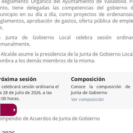
l Reglamento Orgánico del Ayuntamiento de Valladolid. P
anto, tiene delegadas las competencias del gobierno d
unicipio en su día a día, como proyectos de ordenanzas
eglamentos, aprobación de gastos, oferta pública de emple
c.
a Junta de Gobierno Local celebra sesión ordinar
emanalmente
.
l Alcalde asume la presidencia de la Junta de Gobierno Local
ombra a los demás miembros de la misma.
róxima sesión
Composición
 celebrará sesión ordinaria el
Conoce la composición de 
a 28 de julio de 2026, a las
Junta de Gobierno
:00 horas.
Ver composición
Listado
ompendio de Acuerdos de Junta de Gobierno
de