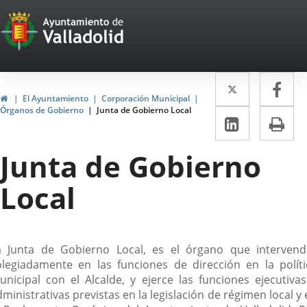
Portal
Saltar al contenido
Web
del
Twitter
Enlace
Fa
Enl
Ayuntamiento
Inicio
El Ayuntamiento
Corporación Municipal
a
a
Órganos de Gobierno
Junta de Gobierno Local
de
LinkedIn
Enlace
Im
una
un
a
Valladolid
aplicació
apl
Junta de Gobierno
una
externa.
ext
aplicaci
Local
externa.
escripción
a Junta de Gobierno Local, es el órgano que intervend
olegiadamente en las funciones de dirección en la políti
unicipal con el Alcalde, y ejerce las funciones ejecutivas
ministrativas previstas en la legislación de régimen local y