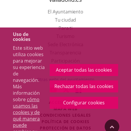
El Ayuntamiento
Tu ciudad
Para ti
Uso de
Este
Turismo
cookies
enlace
Enlace
Sede Electrónica
Este sitio web
se
a
Transparencia
utiliza cookies
abrirá
una
Participación
para mejorar
su experiencia
en
aplicación
Aceptar todas las cookies
de
una
externa.
Otras webs del ayuntamiento
navegación.
ventana
Rechazar todas las cookies
Más
aderSocial
ENLACE
ENLACE
ENLACE
información
nueva.
A
A
A
sobre
cómo
ACCESIBILIDAD
Configurar cookies
UNA
UNA
UNA
usamos las
MAPA WEB
APLICACIÓN
APLICACIÓN
APLICACIÓN
cookies y de
r
CONDICIONES LEGALES
EXTERNA.
EXTERNA.
EXTERNA.
qué manera
POLÍTICA DE COOKIES
puede
"Volver
PROTECCIÓN DE DATOS