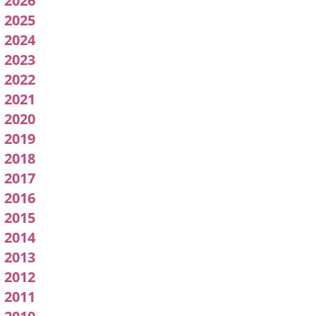
2026
Acuerdos
2025
2024
de
2023
Junta
2022
2021
de
2020
Gobierno
2019
2018
Local
2017
2016
2015
2014
2013
2012
2011