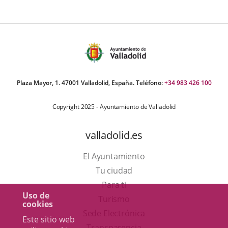
ormativa
Plaza Mayor, 1. 47001 Valladolid, España. Teléfono:
+34 983 426 100
Copyright 2025 - Ayuntamiento de Valladolid
valladolid.es
El Ayuntamiento
Tu ciudad
Para ti
Uso de
Este
Turismo
cookies
enlace
Enlace
Sede Electrónica
Este sitio web
se
a
Transparencia