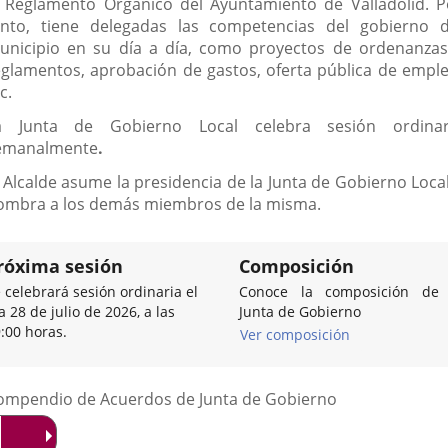
l Reglamento Orgánico del Ayuntamiento de Valladolid. P
anto, tiene delegadas las competencias del gobierno d
unicipio en su día a día, como proyectos de ordenanzas
eglamentos, aprobación de gastos, oferta pública de emple
c.
a Junta de Gobierno Local celebra sesión ordinar
emanalmente
.
l Alcalde asume la presidencia de la Junta de Gobierno Local
ombra a los demás miembros de la misma.
róxima sesión
Composición
 celebrará sesión ordinaria el
Conoce la composición de 
a 28 de julio de 2026, a las
Junta de Gobierno
:00 horas.
Ver composición
Listado
ompendio de Acuerdos de Junta de Gobierno
de