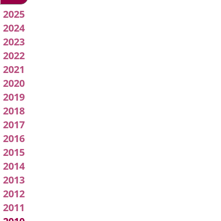
2026
Acuerdos
2025
2024
de
2023
Junta
2022
2021
de
2020
Gobierno
2019
2018
Local
2017
2016
2015
2014
2013
2012
2011