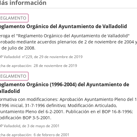
ás información
REGLAMENTO
eglamento Orgánico del Ayuntamiento de Valladolid
roga el "Reglamento Orgánico del Ayuntamiento de Valladolid"
robado mediante acuerdos plenarios de 2 de noviembre de 2004 
 de julio de 2008.
ipo
ferencia
P Valladolid
nº
229
, de 29 de noviembre de 2019
letin
e
cha de aprobación
28 de noviembre de 2019
ormativa
REGLAMENTO
eglamento Orgánico (1996-2004) del Ayuntamiento de
alladolid
rmativa con modificaciones: Aprobación Ayuntamiento Pleno del 1
1996 inicial, 31-7-1996 definitivo; Modificación Articulado,
untamiento Pleno del 6-2-2001. Publicación en el BOP 16-8-1996;
dificación BOP 3-5-2001.
ipo
ferencia
P Valladolid
, de 3 de mayo de 2001
letin
e
cha de aprobación
6 de febrero de 2001