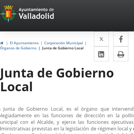
Portal
Saltar al contenido
Web
del
Twitter
Enlace
Fa
Enl
Ayuntamiento
Inicio
El Ayuntamiento
Corporación Municipal
a
a
Órganos de Gobierno
Junta de Gobierno Local
de
LinkedIn
Enlace
Im
una
un
a
Valladolid
aplicació
apl
Junta de Gobierno
una
externa.
ext
aplicaci
Local
externa.
escripción
a Junta de Gobierno Local, es el órgano que intervend
olegiadamente en las funciones de dirección en la políti
unicipal con el Alcalde, y ejerce las funciones ejecutivas
ministrativas previstas en la legislación de régimen local y