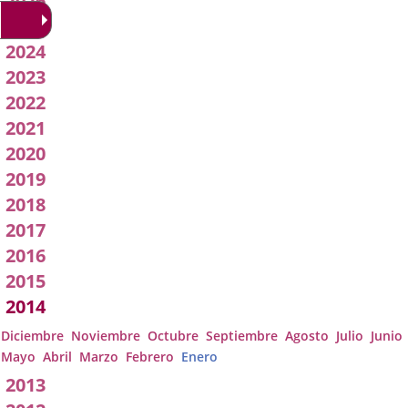
2026
Acuerdos
2025
2024
de
2023
Junta
2022
2021
de
2020
Gobierno
2019
2018
Local
2017
2016
2015
2014
Diciembre
Noviembre
Octubre
Septiembre
Agosto
Julio
Junio
Mayo
Abril
Marzo
Febrero
Enero
2013