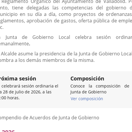
l Reglamento Orgánico del Ayuntamiento de Valladolid. P
anto, tiene delegadas las competencias del gobierno d
unicipio en su día a día, como proyectos de ordenanzas
eglamentos, aprobación de gastos, oferta pública de emple
c.
a Junta de Gobierno Local celebra sesión ordinar
emanalmente
.
l Alcalde asume la presidencia de la Junta de Gobierno Local
ombra a los demás miembros de la misma.
róxima sesión
Composición
 celebrará sesión ordinaria el
Conoce la composición de 
a 28 de julio de 2026, a las
Junta de Gobierno
:00 horas.
Ver composición
Listado
ompendio de Acuerdos de Junta de Gobierno
de