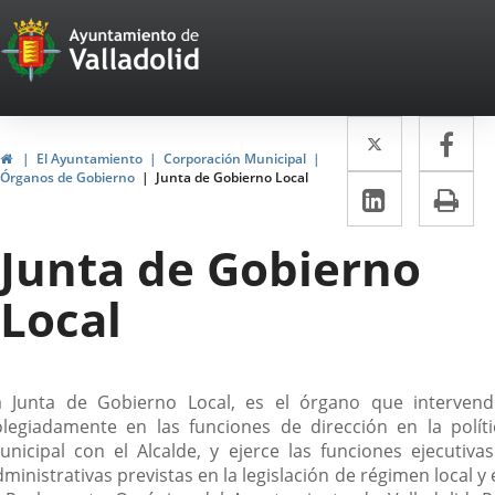
Portal
Saltar al contenido
Web
del
Twitter
Enlace
Fa
Enl
Ayuntamiento
Inicio
El Ayuntamiento
Corporación Municipal
a
a
Órganos de Gobierno
Junta de Gobierno Local
de
LinkedIn
Enlace
Im
una
un
a
Valladolid
aplicació
apl
Junta de Gobierno
una
externa.
ext
aplicaci
Local
externa.
escripción
a Junta de Gobierno Local, es el órgano que intervend
olegiadamente en las funciones de dirección en la políti
unicipal con el Alcalde, y ejerce las funciones ejecutivas
ministrativas previstas en la legislación de régimen local y