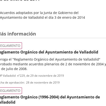
Acuerdos adoptados por la Junta de Gobierno del
Ayuntamiento de Valladolid el día 3 de enero de 2014
Fecha
del
Pleno
ás información
REGLAMENTO
eglamento Orgánico del Ayuntamiento de Valladolid
roga el "Reglamento Orgánico del Ayuntamiento de Valladolid"
robado mediante acuerdos plenarios de 2 de noviembre de 2004 
 de julio de 2008.
ipo
ferencia
P Valladolid
nº
229
, de 29 de noviembre de 2019
letin
e
cha de aprobación
28 de noviembre de 2019
ormativa
REGLAMENTO
eglamento Orgánico (1996-2004) del Ayuntamiento de
alladolid