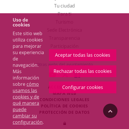
Tu ciudad
Para ti
Uso de
Este
Turismo
cookies
enlace
Enlace
Sede Electrónica
Este sitio web
se
a
Transparencia
utiliza cookies
abrirá
una
para mejorar
Participación
su experiencia
en
aplicación
Aceptar todas las cookies
de
una
externa.
Otras webs del ayuntamiento
navegación.
ventana
Rechazar todas las cookies
Más
aderSocial
ENLACE
ENLACE
ENLACE
información
nueva.
A
A
A
sobre
cómo
ACCESIBILIDAD
Configurar cookies
UNA
UNA
UNA
usamos las
MAPA WEB
APLICACIÓN
APLICACIÓN
APLICACIÓN
cookies y de
r
CONDICIONES LEGALES
EXTERNA.
EXTERNA.
EXTERNA.
qué manera
POLÍTICA DE COOKIES
puede
"Volver
PROTECCIÓN DE DATOS
cambiar su
Toggl
configuración
.
Iniciar
navig
arriba"
sesión