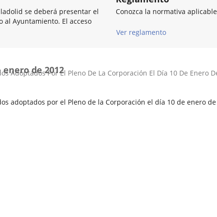
lladolid se deberá presentar el
Conozca la normativa aplicable
so al Ayuntamiento. El acceso
Ver reglamento
e enero de 2012
os Adoptados Por El Pleno De La Corporación El Día 10 De Enero D
os adoptados por el Pleno de la Corporación el día 10 de enero de