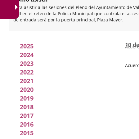
Para asistir a las sesiones del Pleno del Ayuntamiento de Va
DNI en el reten de la Policía Municipal que controla el acce
de entrada será por la puerta principal, Plaza Mayor.
Acuerdos
10 d
2025
Acuerd
adoptados
2024
2023
por
Acuerd
2022
Fecha
el
del
2021
Pleno
pleno
2020
2019
2018
2017
2016
2015