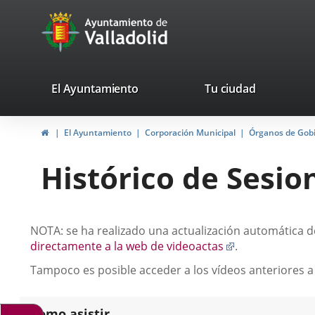
Portal
Saltar al contenido
avaTop
Web
del
Ayuntamiento
valladolid.es
El Ayuntamiento
Tu ciudad
de
Inicio
El Ayuntamiento
Corporación Municipal
Órganos de Gob
Valladolid
Histórico de Sesio
Descripción
NOTA: se ha realizado una actualización automática de
Enlace
directamente a la web de videoactas
.
a
Tampoco es posible acceder a los vídeos anteriores a
una
aplicación
externa.
Como asistir