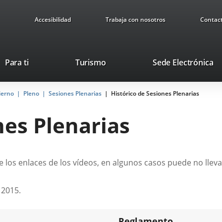
Accesibilidad
Trabaja con nosotros
Contac
Este
En
Para ti
Turismo
Sede Electrónica
enlace
a
se
u
ierno
Pleno
Sesiones Plenarias
abrirá
Histórico de Sesiones Plenarias
ap
en
ex
nes Plenarias
una
ventana
nueva.
 los enlaces de los vídeos, en algunos casos puede no lleva
 2015.
Reglamento