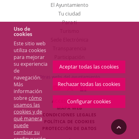
El Ayuntamiento
Tu ciudad
Para ti
Uso de
Este
Turismo
cookies
enlace
Enlace
Sede Electrónica
Este sitio web
se
a
Transparencia
utiliza cookies
abrirá
una
para mejorar
Participación
su experiencia
en
aplicación
Aceptar todas las cookies
de
una
externa.
Otras webs del ayuntamiento
navegación.
ventana
Rechazar todas las cookies
Más
aderSocial
ENLACE
ENLACE
ENLACE
información
nueva.
A
A
A
sobre
cómo
ACCESIBILIDAD
Configurar cookies
UNA
UNA
UNA
usamos las
MAPA WEB
APLICACIÓN
APLICACIÓN
APLICACIÓN
cookies y de
r
CONDICIONES LEGALES
EXTERNA.
EXTERNA.
EXTERNA.
qué manera
POLÍTICA DE COOKIES
puede
"Volver
PROTECCIÓN DE DATOS
cambiar su
Toggl