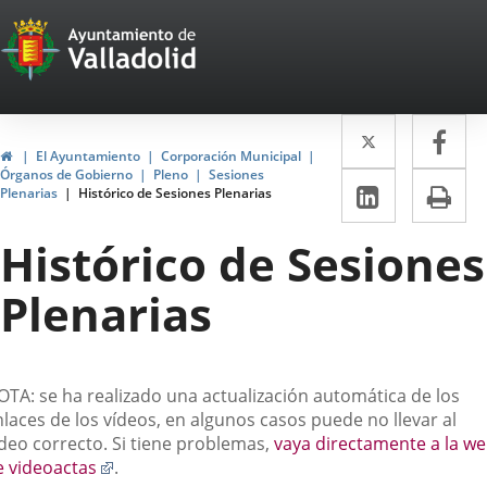
Portal
Saltar al contenido
Web
del
Twitter
Enlace
Fa
Enl
Ayuntamiento
Inicio
El Ayuntamiento
Corporación Municipal
a
a
Órganos de Gobierno
Pleno
Sesiones
de
LinkedIn
Enlace
Im
Plenarias
Histórico de Sesiones Plenarias
una
un
a
Valladolid
aplicació
apl
Histórico de Sesiones
una
externa.
ext
aplicaci
Plenarias
externa.
escripción
OTA: se ha realizado una actualización automática de los
laces de los vídeos, en algunos casos puede no llevar al
ídeo correcto. Si tiene problemas,
vaya directamente a la w
Enlace
e videoactas
.