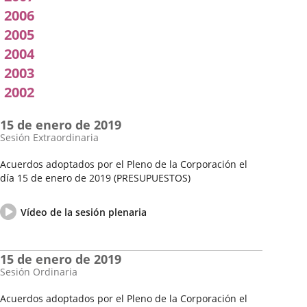
2006
2005
2004
2003
2002
15 de enero de 2019
Sesión Extraordinaria
Acuerdos adoptados por el Pleno de la Corporación el
día 15 de enero de 2019 (PRESUPUESTOS)
Fecha
Vídeo
de
del
Enlace
Vídeo de la sesión plenaria
la
pleno
a
Sesión
una
aplicación
15 de enero de 2019
externa.
Sesión Ordinaria
Acuerdos adoptados por el Pleno de la Corporación el