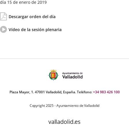
día 15 de enero de 2019
Fecha
Orden
de
del
Descargar orden del día
la
día
Sesión
Vídeo
Enlace
Vídeo de la sesión plenaria
del
a
pleno
una
aplicación
externa.
Plaza Mayor, 1. 47001 Valladolid, España. Teléfono:
+34 983 426 100
Copyright 2025 - Ayuntamiento de Valladolid
valladolid.es