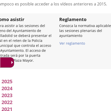
a
ampoco es posible acceder a los vídeos anteriores a 2015.
una
aplicación
externa.
omo asistir
Reglamento
ra asistir a las sesiones del
Conozca la normativa aplicable
eno del Ayuntamiento de
las sesiones plenarias del
lladolid se deberá presentar el
ayuntamiento
I en el reten de la Policía
Ver reglamento
nicipal que controla el acceso
 Ayuntamiento. El acceso de
trada será por la puerta
incipal, Plaza Mayor.
Acuerdos
2025
adoptados
2024
2023
por
2022
l
2021