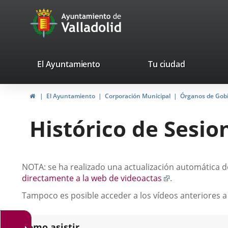
Portal
Saltar al contenido
avaTop
Web
del
Ayuntamiento
valladolid.es
El Ayuntamiento
Tu ciudad
de
Inicio
El Ayuntamiento
Corporación Municipal
Órganos de Gob
Valladolid
Histórico de Sesio
Descripción
NOTA: se ha realizado una actualización automática de
Enlace
directamente a la web de videoactas
.
a
Tampoco es posible acceder a los vídeos anteriores a
una
aplicación
externa.
Como asistir