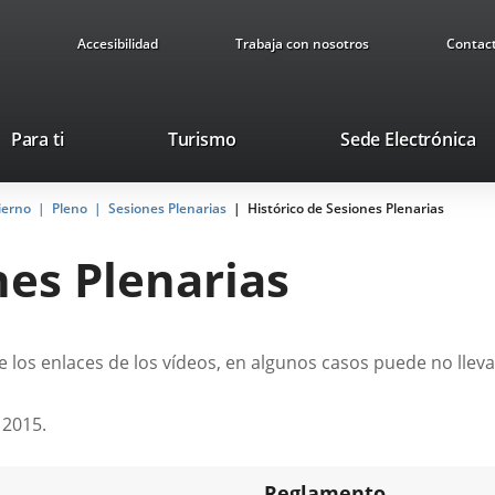
Accesibilidad
Trabaja con nosotros
Contac
Este
En
Para ti
Turismo
Sede Electrónica
enlace
a
se
u
ierno
Pleno
Sesiones Plenarias
abrirá
Histórico de Sesiones Plenarias
ap
en
ex
nes Plenarias
una
ventana
nueva.
 los enlaces de los vídeos, en algunos casos puede no lleva
 2015.
Reglamento