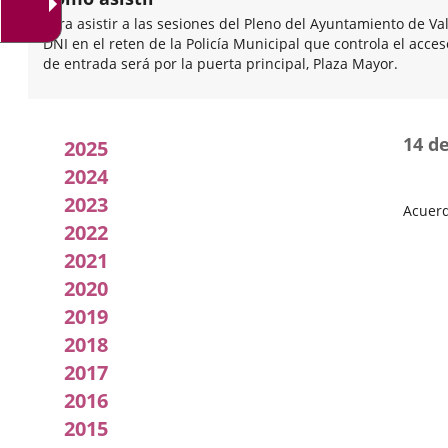
Para asistir a las sesiones del Pleno del Ayuntamiento de Va
DNI en el reten de la Policía Municipal que controla el acce
de entrada será por la puerta principal, Plaza Mayor.
Acuerdos
14 d
2025
adoptados
2024
2023
por
Acuerd
2022
Fecha
el
del
2021
Pleno
pleno
2020
2019
2018
2017
2016
2015