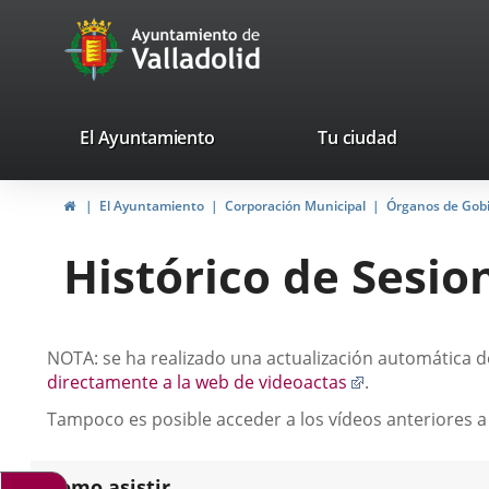
Portal
Saltar al contenido
avaTop
Web
del
Ayuntamiento
valladolid.es
El Ayuntamiento
Tu ciudad
de
Inicio
El Ayuntamiento
Corporación Municipal
Órganos de Gob
Valladolid
Histórico de Sesio
Descripción
NOTA: se ha realizado una actualización automática de
Enlace
directamente a la web de videoactas
.
a
Tampoco es posible acceder a los vídeos anteriores a
una
aplicación
externa.
Como asistir