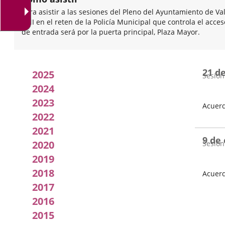
Para asistir a las sesiones del Pleno del Ayuntamiento de Va
DNI en el reten de la Policía Municipal que controla el acce
de entrada será por la puerta principal, Plaza Mayor.
Acuerdos
21 d
2025
Sesión
adoptados
2024
2023
por
Acuerd
2022
Fecha
el
del
2021
Pleno
9 de
pleno
2020
Sesión
2019
2018
Acuerd
2017
Fecha
del
2016
Pleno
2015