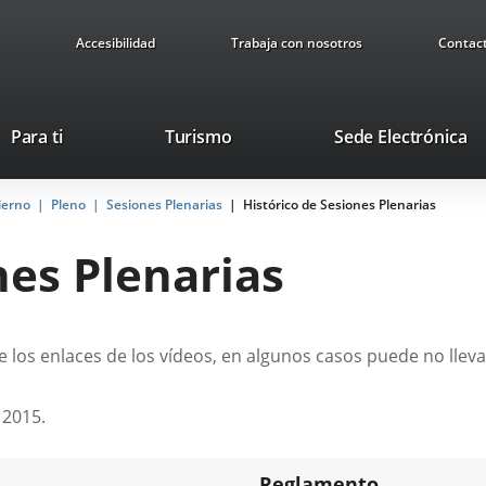
Accesibilidad
Trabaja con nosotros
Contac
Este
En
Para ti
Turismo
Sede Electrónica
enlace
a
se
u
ierno
Pleno
Sesiones Plenarias
abrirá
Histórico de Sesiones Plenarias
ap
en
ex
nes Plenarias
una
ventana
nueva.
 los enlaces de los vídeos, en algunos casos puede no lleva
 2015.
Reglamento