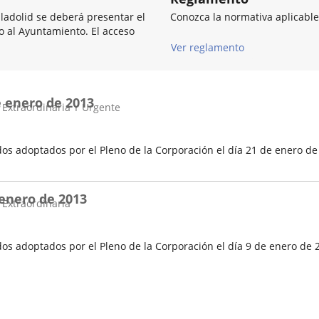
lladolid se deberá presentar el
Conozca la normativa aplicable
so al Ayuntamiento. El acceso
Ver reglamento
e enero de 2013
 Extraordinaria Y Urgente
os adoptados por el Pleno de la Corporación el día 21 de enero de
 enero de 2013
 Extraordinaria
os adoptados por el Pleno de la Corporación el día 9 de enero de 