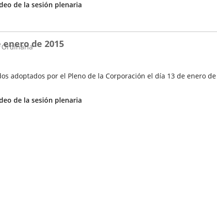
Enlace
deo de la sesión plenaria
a
una
aplicación
e enero de 2015
externa.
 Ordinaria
os adoptados por el Pleno de la Corporación el día 13 de enero de
Enlace
deo de la sesión plenaria
a
una
aplicación
externa.