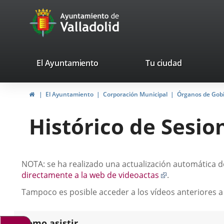
Portal
Saltar al contenido
avaTop
Web
del
Ayuntamiento
valladolid.es
El Ayuntamiento
Tu ciudad
de
Inicio
El Ayuntamiento
Corporación Municipal
Órganos de Gob
Valladolid
Histórico de Sesio
Descripción
NOTA: se ha realizado una actualización automática de
Enlace
directamente a la web de videoactas
.
a
Tampoco es posible acceder a los vídeos anteriores a
una
aplicación
externa.
Como asistir