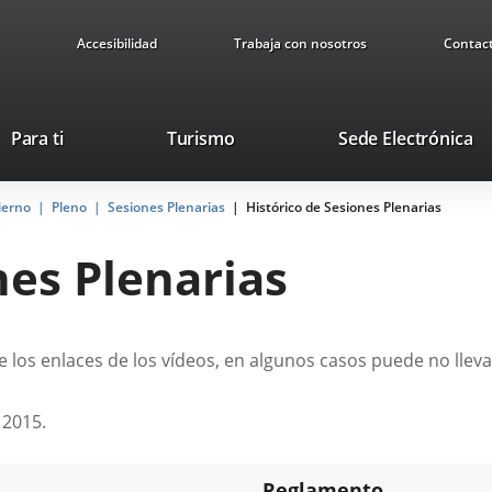
Accesibilidad
Trabaja con nosotros
Contac
Este
En
Para ti
Turismo
Sede Electrónica
enlace
a
se
u
ierno
Pleno
Sesiones Plenarias
abrirá
Histórico de Sesiones Plenarias
ap
en
ex
nes Plenarias
una
ventana
nueva.
 los enlaces de los vídeos, en algunos casos puede no lleva
 2015.
Reglamento