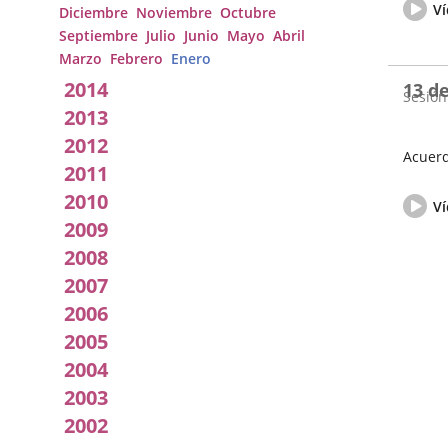
de
del
Ví
Diciembre
Noviembre
Octubre
la
pleno
Septiembre
Julio
Junio
Mayo
Abril
Sesión
Marzo
Febrero
Enero
2014
13 d
Sesión
2013
2012
Acuerd
2011
Fecha
Vídeo
2010
de
del
Ví
la
pleno
2009
Sesión
2008
2007
2006
2005
2004
2003
2002