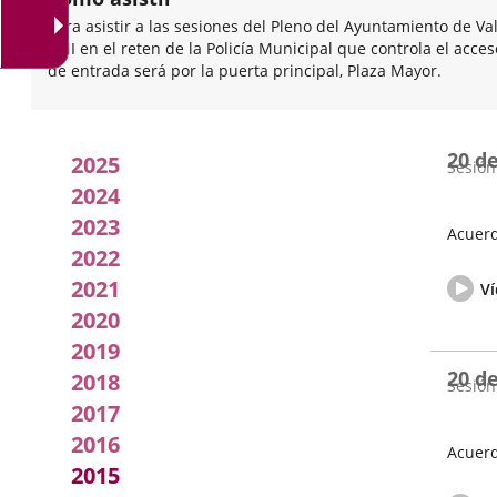
Para asistir a las sesiones del Pleno del Ayuntamiento de Va
DNI en el reten de la Policía Municipal que controla el acce
de entrada será por la puerta principal, Plaza Mayor.
Acuerdos
20 d
2025
Sesión
adoptados
2024
2023
por
Acuerd
2022
Fecha
Vídeo
el
2021
de
del
Ví
la
pleno
pleno
2020
Sesión
2019
20 d
2018
Sesión
2017
2016
Acuerd
2015
Fecha
Vídeo