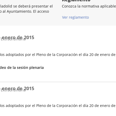
lladolid se deberá presentar el
Conozca la normativa aplicable
so al Ayuntamiento. El acceso
Ver reglamento
e enero de 2015
 Extraordinaria
os adoptados por el Pleno de la Corporación el día 20 de enero de
Enlace
deo de la sesión plenaria
a
una
aplicación
e enero de 2015
externa.
 Extraordinaria
os adoptados por el Pleno de la Corporación el día 20 de enero de