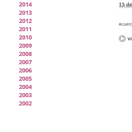
2014
13 d
Sesión
2013
2012
Acuerd
2011
Fecha
Vídeo
2010
de
del
Ví
la
pleno
2009
Sesión
2008
2007
2006
2005
2004
2003
2002