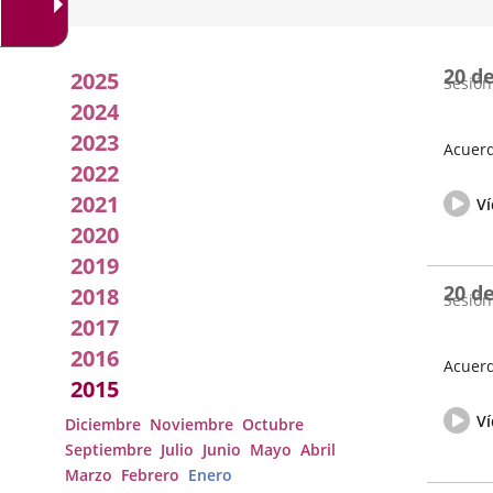
Acuerdos
20 d
2025
Sesión
adoptados
2024
2023
por
Acuerd
2022
Fecha
Vídeo
el
2021
de
del
Ví
la
pleno
pleno
2020
Sesión
2019
20 d
2018
Sesión
2017
2016
Acuerd
2015
Fecha
Vídeo
de
del
Ví
Diciembre
Noviembre
Octubre
la
pleno
Septiembre
Julio
Junio
Mayo
Abril
Sesión
Marzo
Febrero
Enero