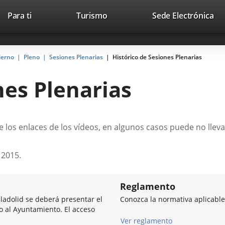
Este
En
Para ti
Turismo
Sede Electrónica
Accesibilidad
Trabaja con nosotros
Contac
enlace
a
se
un
abrirá
apl
ierno
Pleno
Sesiones Plenarias
Histórico de Sesiones Plenarias
en
ext
una
nes Plenarias
ventana
nueva.
 los enlaces de los vídeos, en algunos casos puede no lleva
 2015.
Reglamento
lladolid se deberá presentar el
Conozca la normativa aplicable
so al Ayuntamiento. El acceso
Ver reglamento