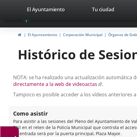
Portal
Saltar al contenido
valladolid.es
El Ayuntamiento
Tu ciudad
avaTop
Web
del
Inicio
El Ayuntamiento
Corporación Municipal
Órganos de Gob
Ayuntamiento
Histórico de Sesio
de
Valladolid
Descripción
NOTA: se ha realizado una actualización automática de
Enlace
directamente a la web de videoactas
.
a
Tampoco es posible acceder a los vídeos anteriores a
una
aplicación
externa.
Como asistir
Para asistir a las sesiones del Pleno del Ayuntamiento de Va
DNI en el reten de la Policía Municipal que controla el acce
de entrada será por la puerta principal, Plaza Mayor.