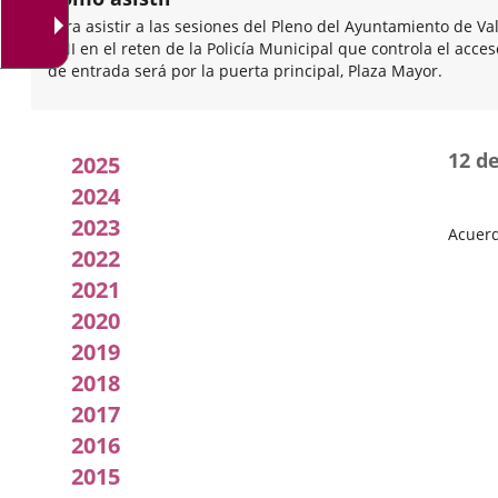
Para asistir a las sesiones del Pleno del Ayuntamiento de Va
DNI en el reten de la Policía Municipal que controla el acce
de entrada será por la puerta principal, Plaza Mayor.
Acuerdos
12 d
2025
adoptados
2024
2023
por
Acuerd
2022
Fecha
el
del
2021
Pleno
pleno
2020
2019
2018
2017
2016
2015