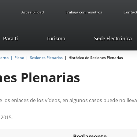
Accesibilidad
Trabaja con nosotros
Contac
Este
En
Para ti
Turismo
Sede Electrónica
enlace
a
se
u
ierno
Pleno
Sesiones Plenarias
abrirá
Histórico de Sesiones Plenarias
ap
en
ex
nes Plenarias
una
ventana
nueva.
 los enlaces de los vídeos, en algunos casos puede no lleva
 2015.
Reglamento