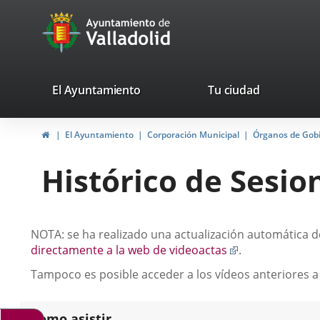
Portal
Saltar al contenido
avaTop
Web
del
Ayuntamiento
valladolid.es
El Ayuntamiento
Tu ciudad
de
Inicio
El Ayuntamiento
Corporación Municipal
Órganos de Gob
Valladolid
Histórico de Sesio
Descripción
NOTA: se ha realizado una actualización automática de
Enlace
directamente a la web de videoactas
.
a
Tampoco es posible acceder a los vídeos anteriores a
una
aplicación
externa.
Como asistir