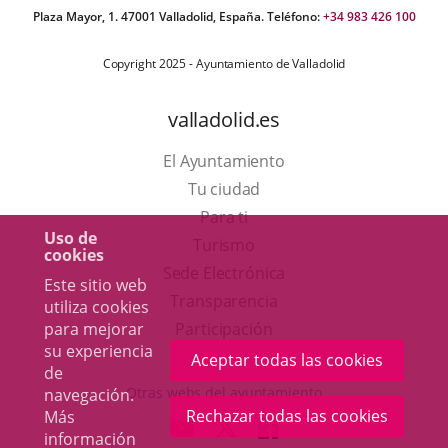
Plaza Mayor, 1. 47001 Valladolid, España. Teléfono:
+34 983 426 100
Copyright 2025 - Ayuntamiento de Valladolid
valladolid.es
El Ayuntamiento
Tu ciudad
Para ti
Uso de
Este
Turismo
cookies
enlace
Enlace
Sede Electrónica
Este sitio web
se
a
Transparencia
utiliza cookies
abrirá
una
Participación
para mejorar
su experiencia
en
aplicación
Aceptar todas las cookies
de
una
externa.
Otras webs del ayuntamiento
navegación.
ventana
Rechazar todas las cookies
Más
aderSocial
ENLACE
ENLACE
ENLACE
información
nueva.