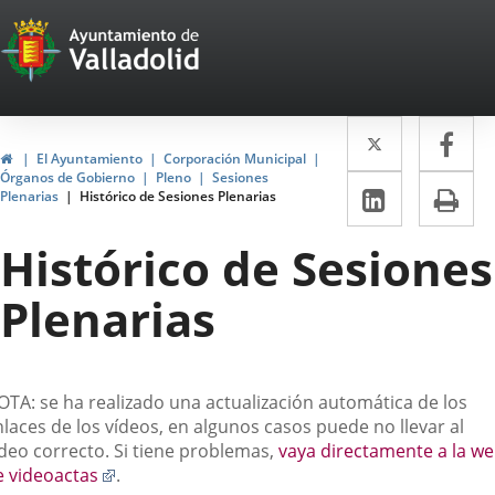
Portal
Saltar al contenido
Web
del
Twitter
Enlace
Fa
Enl
Ayuntamiento
Inicio
El Ayuntamiento
Corporación Municipal
a
a
Órganos de Gobierno
Pleno
Sesiones
de
LinkedIn
Enlace
Im
Plenarias
Histórico de Sesiones Plenarias
una
un
a
Valladolid
aplicació
apl
Histórico de Sesiones
una
externa.
ext
aplicaci
Plenarias
externa.
escripción
OTA: se ha realizado una actualización automática de los
laces de los vídeos, en algunos casos puede no llevar al
ídeo correcto. Si tiene problemas,
vaya directamente a la w
Enlace
e videoactas
.