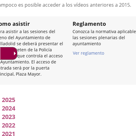
a
ampoco es posible acceder a los vídeos anteriores a 2015.
una
aplicación
externa.
omo asistir
Reglamento
ra asistir a las sesiones del
Conozca la normativa aplicable
eno del Ayuntamiento de
las sesiones plenarias del
lladolid se deberá presentar el
ayuntamiento
I en el reten de la Policía
Ver reglamento
nicipal que controla el acceso
 Ayuntamiento. El acceso de
trada será por la puerta
incipal, Plaza Mayor.
Acuerdos
2025
adoptados
2024
2023
por
2022
l
2021