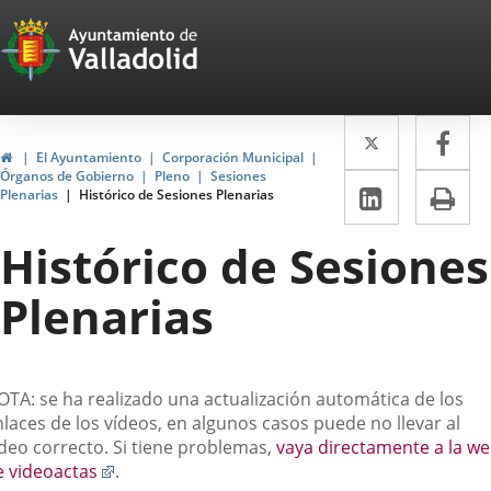
Portal
Saltar al contenido
Web
del
Twitter
Enlace
Fa
Enl
Ayuntamiento
Inicio
El Ayuntamiento
Corporación Municipal
a
a
Órganos de Gobierno
Pleno
Sesiones
de
LinkedIn
Enlace
Im
Plenarias
Histórico de Sesiones Plenarias
una
un
a
Valladolid
aplicació
apl
Histórico de Sesiones
una
externa.
ext
aplicaci
Plenarias
externa.
escripción
OTA: se ha realizado una actualización automática de los
laces de los vídeos, en algunos casos puede no llevar al
ídeo correcto. Si tiene problemas,
vaya directamente a la w
Enlace
e videoactas
.