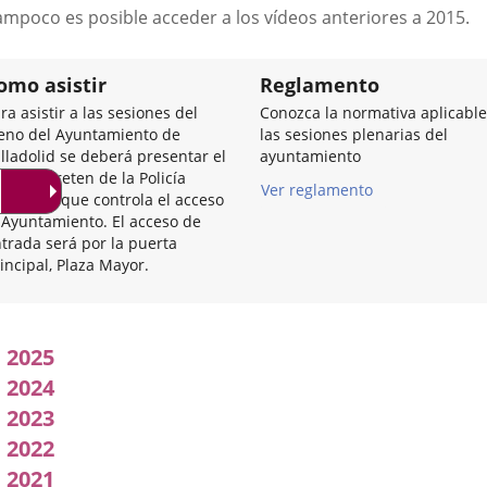
a
ampoco es posible acceder a los vídeos anteriores a 2015.
una
aplicación
externa.
omo asistir
Reglamento
ra asistir a las sesiones del
Conozca la normativa aplicable
eno del Ayuntamiento de
las sesiones plenarias del
lladolid se deberá presentar el
ayuntamiento
I en el reten de la Policía
Ver reglamento
nicipal que controla el acceso
 Ayuntamiento. El acceso de
trada será por la puerta
incipal, Plaza Mayor.
Acuerdos
2025
adoptados
2024
2023
por
2022
l
2021