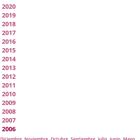
pleno
2020
2019
2018
2017
2016
2015
2014
2013
2012
2011
2010
2009
2008
2007
2006
Diciembre
Noviembre
Octubre
Septiembre
Julio
Junio
Mayo