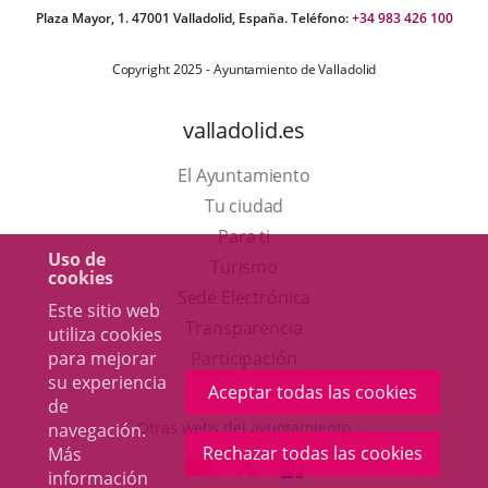
Plaza Mayor, 1. 47001 Valladolid, España. Teléfono:
+34 983 426 100
Copyright 2025 - Ayuntamiento de Valladolid
valladolid.es
El Ayuntamiento
Tu ciudad
Para ti
Uso de
Este
Turismo
cookies
enlace
Enlace
Sede Electrónica
Este sitio web
se
a
Transparencia
utiliza cookies
abrirá
una
Participación
para mejorar
su experiencia
en
aplicación
Aceptar todas las cookies
de
una
externa.
Otras webs del ayuntamiento
navegación.
ventana
Rechazar todas las cookies
Más
aderSocial
ENLACE
ENLACE
ENLACE
información
nueva.