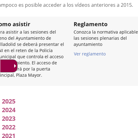
a
ampoco es posible acceder a los vídeos anteriores a 2015.
una
aplicación
externa.
omo asistir
Reglamento
ra asistir a las sesiones del
Conozca la normativa aplicable
eno del Ayuntamiento de
las sesiones plenarias del
lladolid se deberá presentar el
ayuntamiento
I en el reten de la Policía
Ver reglamento
nicipal que controla el acceso
 Ayuntamiento. El acceso de
trada será por la puerta
incipal, Plaza Mayor.
Acuerdos
2025
adoptados
2024
2023
por
2022
l
2021