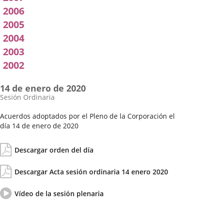
2006
2005
2004
2003
2002
14 de enero de 2020
Sesión Ordinaria
Acuerdos adoptados por el Pleno de la Corporación el
día 14 de enero de 2020
Fecha
Orden
de
del
Descargar orden del día
la
día
Sesión
Actas/Acuerdos
Descargar Acta sesión ordinaria 14 enero 2020
Vídeo
Enlace
Vídeo de la sesión plenaria
del
a
pleno
una