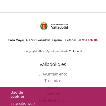
aplicación
externa.
Plaza Mayor, 1. 47001 Valladolid, España. Teléfono:
+34 983 426 100
Copyright 2025 - Ayuntamiento de Valladolid
valladolid.es
El Ayuntamiento
Tu ciudad
Para ti
Uso de
Este
Turismo
cookies
enlace
Enlace
Sede Electrónica
Este sitio web