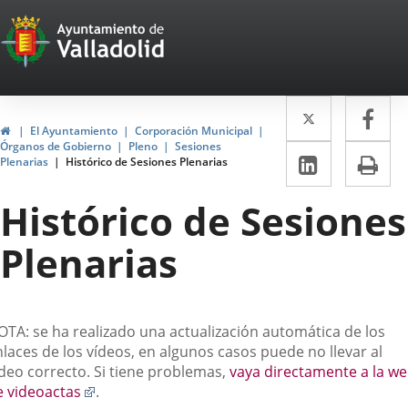
Portal
Saltar al contenido
Web
del
Twitter
Enlace
Fa
Enl
Ayuntamiento
Inicio
El Ayuntamiento
Corporación Municipal
a
a
Órganos de Gobierno
Pleno
Sesiones
de
LinkedIn
Enlace
Im
Plenarias
Histórico de Sesiones Plenarias
una
un
a
Valladolid
aplicació
apl
Histórico de Sesiones
una
externa.
ext
aplicaci
Plenarias
externa.
escripción
OTA: se ha realizado una actualización automática de los
laces de los vídeos, en algunos casos puede no llevar al
ídeo correcto. Si tiene problemas,
vaya directamente a la w
Enlace
e videoactas
.