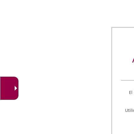
El
Util