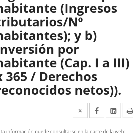
habitante (Ingresos
tributarios/Nº
habitantes); y b)
Inversión por
habitante (Cap. I a III)
x 365 / Derechos
reconocidos netos)).
Twitter
Enlace
Facebook
Enlace
Link
Enla
a
a
a
una
una
una
escripción
sta información puede consultarse en la parte de la web: