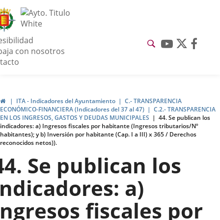
Transparencia
esibilidad
Link
Link
Link
baja con nosotros
to
to
to
tacto
external
externa
exter
enu
application
applicat
appli
avegación
ransparencia
Home
ITA - Indicadores del Ayuntamiento
C.- TRANSPARENCIA
ECONÓMICO-FINANCIERA (Indicadores del 37 al 47)
C.2.- TRANSPARENCIA
EN LOS INGRESOS, GASTOS Y DEUDAS MUNICIPALES
44. Se publican los
indicadores: a) Ingresos fiscales por habitante (Ingresos tributarios/Nº
habitantes); y b) Inversión por habitante (Cap. I a III) x 365 / Derechos
reconocidos netos)).
44. Se publican los
indicadores: a)
Ingresos fiscales por