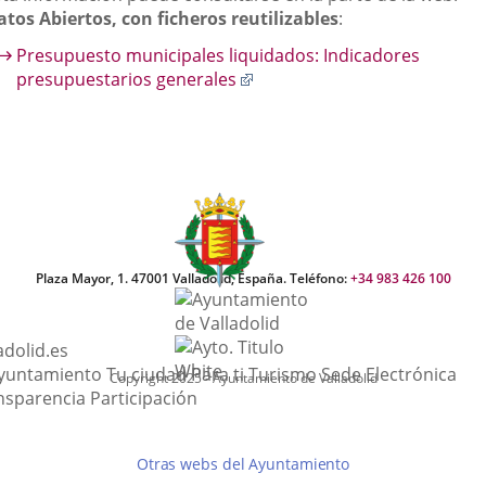
aplicación
aplicación
aplic
atos Abiertos, con ficheros reutilizables
:
externa.
externa.
exte
Presupuesto municipales liquidados: Indicadores
Enlace
presupuestarios generales
a
una
aplicación
externa.
Plaza Mayor, 1. 47001 Valladolid, España. Teléfono:
+34 983 426 100
adolid.es
This
Lin
Ayuntamiento
Tu ciudad
Para ti
Turismo
Sede Electrónica
Copyright 2025 - Ayuntamiento de Valladolid
link
to
nsparencia
Participación
will
ext
open
app
Otras webs del Ayuntamiento
in