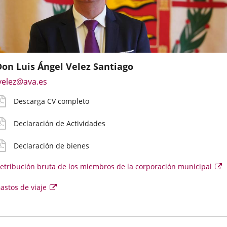
Don Luis Ángel Velez Santiago
mail
V
eclaración
eclaración
etribución
astos
Enlace
velez@ava.es
e
etallado
ctividades
ienes
ruta
e
a
ontacto
iaje
Descarga CV completo
una
irecto
aplicación
el
oncejal
Declaración de Actividades
externa.
Declaración de bienes
etribución bruta de los miembros de la corporación municipal
E
e
se
Enlace
astos de viaje
ab
e
a
u
una
v
aplicación
e