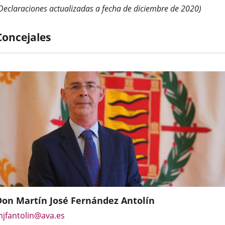
Declaraciones actualizadas a fecha de diciembre de 2020)
Concejales
Don Martín José Fernández Antolín
mail
V
eclaración
eclaración
etribución
Enlace
jfantolin@ava.es
e
etallado
ctividades
ienes
ruta