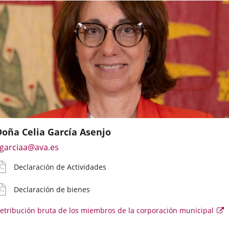
Doña Celia García Asenjo
mail
eclaración
eclaración
etribución
Enlace
garciaa@ava.es
e
ctividades
ienes
ruta
a
ontacto
Declaración de Actividades
una
irecto
aplicación
el
oncejal
Declaración de bienes
externa.
etribución bruta de los miembros de la corporación municipal
E
e
se