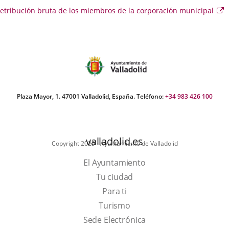
etribución bruta de los miembros de la corporación municipal
E
e
se
ab
e
u
v
e
Plaza Mayor, 1. 47001 Valladolid, España. Teléfono:
+34 983 426 100
valladolid.es
Copyright 2025 - Ayuntamiento de Valladolid
El Ayuntamiento
Tu ciudad
Para ti
Este
Turismo
enlace
Enlace
Sede Electrónica