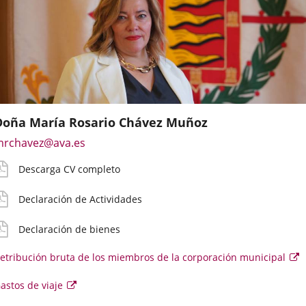
Doña María Rosario Chávez Muñoz
mail
V
eclaración
eclaración
etribución
astos
Enlace
rchavez@ava.es
e
etallado
ctividades
ienes
ruta
e
a
ontacto
iaje
Descarga CV completo
una
irecto
aplicación
el
oncejal
Declaración de Actividades
externa.
Declaración de bienes
etribución bruta de los miembros de la corporación municipal
E
e
se
Enlace
astos de viaje
ab
e
a
u