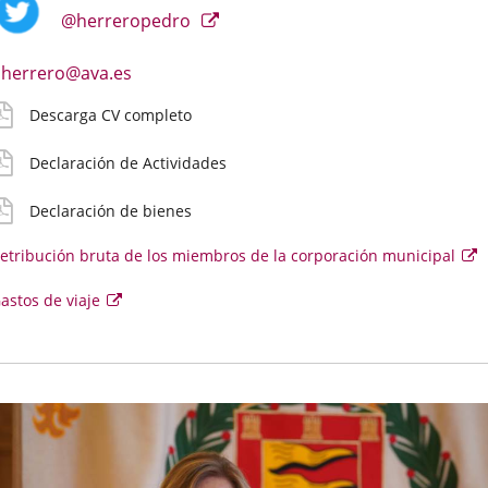
iográficos
e
etallado
ctividades
ienes
ruta
e
a
@herreropedro
ontacto
iaje
una
urriculares
irecto
aplicación
el
Enlace
herrero@ava.es
oncejal
externa.
a
Descarga CV completo
una
aplicación
Declaración de Actividades
externa.
Declaración de bienes
etribución bruta de los miembros de la corporación municipal
E
e
se
Enlace
astos de viaje
ab
e
a
u
una
v
aplicación
e
externa.