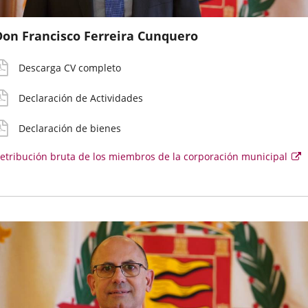
Don Francisco Ferreira Cunquero
V
eclaración
eclaración
etribución
etallado
ctividades
ienes
ruta
Descarga CV completo
Declaración de Actividades
Declaración de bienes
etribución bruta de los miembros de la corporación municipal
E
e
se
ab
e
u
v
e