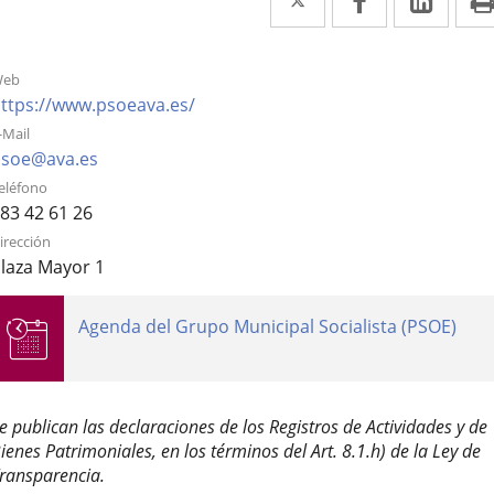
a
a
a
una
una
una
eb
aplicación
aplicación
aplic
Enlace
ttps://www.psoeava.es/
a
externa.
externa.
exte
-Mail
una
Enlace
soe@ava.es
aplicación
a
eléfono
externa.
una
83 42 61 26
aplicación
irección
externa.
laza Mayor 1
genda
Agenda del Grupo Municipal Socialista (PSOE)
e
ctividades
e publican las declaraciones de los Registros de Actividades y de
escripción
ienes Patrimoniales, en los términos del Art. 8.1.h) de la Ley de
ransparencia.