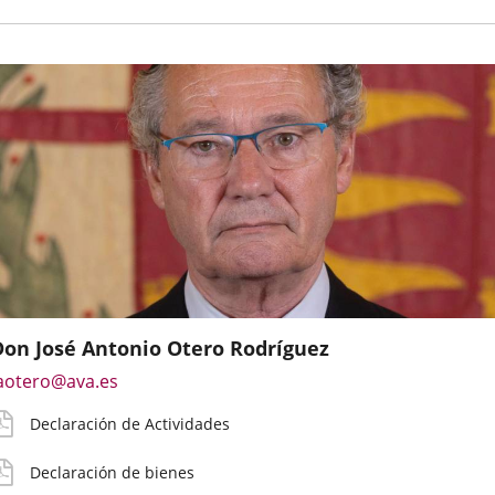
ab
e
u
v
e
Don José Antonio Otero Rodríguez
mail
eclaración
eclaración
etribución
Enlace
aotero@ava.es
e
ctividades
ienes
ruta
a
ontacto
Declaración de Actividades
una
irecto
aplicación
el
oncejal
Declaración de bienes
externa.