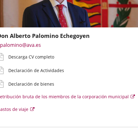
Don Alberto Palomino Echegoyen
mail
V
eclaración
eclaración
etribución
astos
Enlace
palomino@ava.es
e
etallado
ctividades
ienes
ruta
e
a
ontacto
iaje
Descarga CV completo
una
irecto
aplicación
el
oncejal
Declaración de Actividades
externa.
Declaración de bienes
etribución bruta de los miembros de la corporación municipal
E
e
se
Enlace
astos de viaje
ab
e
a
u
una
v
aplicación
e
externa.