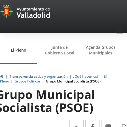
Transparencia
Saltar al contenido
Menu
Tog
navegación
nav
Transparencia
Junta de
Agenda Grupos
El Pleno
Gobierno Local
Municipales
Inicio
Transparencia activa y organización
¿Qué hacemos?
El
Pleno
Grupos Políticos
Grupo Municipal Socialista (PSOE)
Grupo Municipal
Socialista (PSOE)
Twitter
Enlace
Facebook
Enlace
Link
Enla