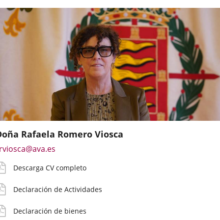
externa.
Doña Rafaela Romero Viosca
mail
V
eclaración
eclaración
etribución
astos
Enlace
rviosca@ava.es
e
etallado
ctividades
ienes
ruta
e
a
ontacto
iaje
Descarga CV completo
una
irecto
aplicación
el
oncejal
Declaración de Actividades
externa.
Declaración de bienes