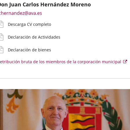
Don Juan Carlos Hernández Moreno
mail
V
eclaración
eclaración
etribución
Enlace
chernandez@ava.es
e
etallado
ctividades
ienes
ruta
a
ontacto
Descarga CV completo
una
irecto
aplicación
el
oncejal
Declaración de Actividades
externa.
Declaración de bienes
etribución bruta de los miembros de la corporación municipal
E
e
se
ab
e
u
v
e