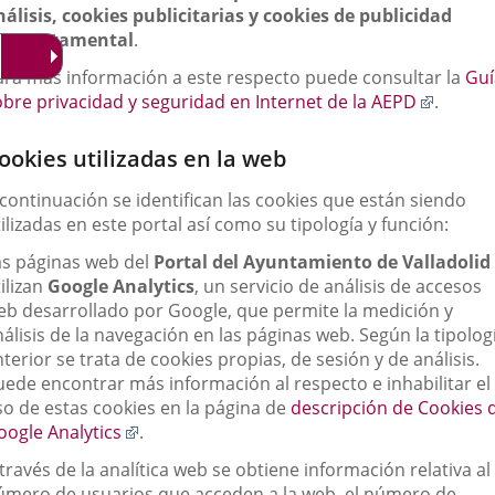
nálisis, cookies publicitarias y cookies de publicidad
omportamental
.
ara más información a este respecto puede consultar la
Guí
Enlace
obre privacidad y seguridad en Internet de la AEPD
.
a
una
ookies utilizadas en la web
aplicac
externa
 continuación se identifican las cookies que están siendo
ilizadas en este portal así como su tipología y función:
as páginas web del
Portal del Ayuntamiento de Valladolid
ilizan
Google Analytics
, un servicio de análisis de accesos
eb desarrollado por Google, que permite la medición y
álisis de la navegación en las páginas web. Según la tipolog
terior se trata de cookies propias, de sesión y de análisis.
uede encontrar más información al respecto e inhabilitar el
so de estas cookies en la página de
descripción de Cookies 
Enlace
oogle Analytics
.
a
través de la analítica web se obtiene información relativa al
una
úmero de usuarios que acceden a la web, el número de