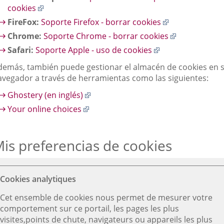
Enlace
cookies
a
Enlace
FireFox:
Soporte Firefox - borrar cookies
una
a
Enlace
Chrome:
Soporte Chrome - borrar cookies
aplicación
una
a
Enlace
Safari:
Soporte Apple - uso de cookies
externa.
aplicación
una
a
externa.
demás, también puede gestionar el almacén de cookies en 
aplicación
una
avegador a través de herramientas como las siguientes:
externa.
aplicación
externa.
Enlace
Ghostery (en inglés)
a
Enlace
Your online choices
una
a
aplicación
una
externa.
is preferencias de cookies
aplicación
externa.
Cookies analytiques
Cet ensemble de cookies nous permet de mesurer votre
comportement sur ce portail, les pages les plus
visites,points de chute, navigateurs ou appareils les plus