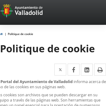
Portal
Saltar al contenido
Web
del
Ayuntamiento
Inicio
Politique de cookie
de
Politique de cookie
Valladolid
Twitter
Enlace
Facebook
Enlace
Linke
Enlace
I
a
a
a
escripción
l
Portal del Ayuntamiento de Valladolid
informa acerca de
una
una
una
so de las cookies en sus páginas web.
aplicación
aplicación
aplica
as cookies son archivos que se pueden descargar en su
externa.
externa.
extern
quipo a través de las páginas web. Son herramientas que
ienen un papel esencial para la prestación de numerosos