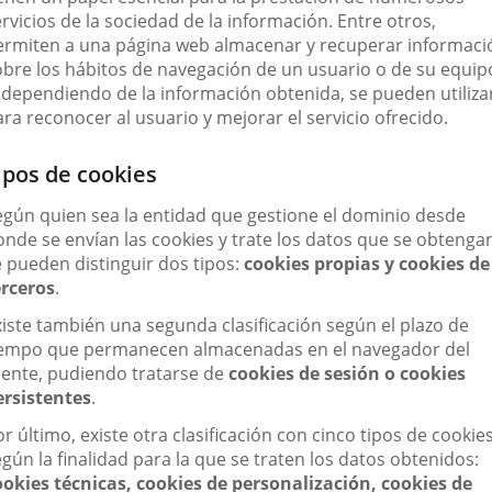
rvicios de la sociedad de la información. Entre otros,
ermiten a una página web almacenar y recuperar informaci
obre los hábitos de navegación de un usuario o de su equip
, dependiendo de la información obtenida, se pueden utiliza
ra reconocer al usuario y mejorar el servicio ofrecido.
ipos de cookies
egún quien sea la entidad que gestione el dominio desde
onde se envían las cookies y trate los datos que se obtenga
e pueden distinguir dos tipos:
cookies propias y cookies de
erceros
.
xiste también una segunda clasificación según el plazo de
iempo que permanecen almacenadas en el navegador del
liente, pudiendo tratarse de
cookies de sesión o cookies
ersistentes
.
r último, existe otra clasificación con cinco tipos de cookie
gún la finalidad para la que se traten los datos obtenidos:
ookies técnicas, cookies de personalización, cookies de