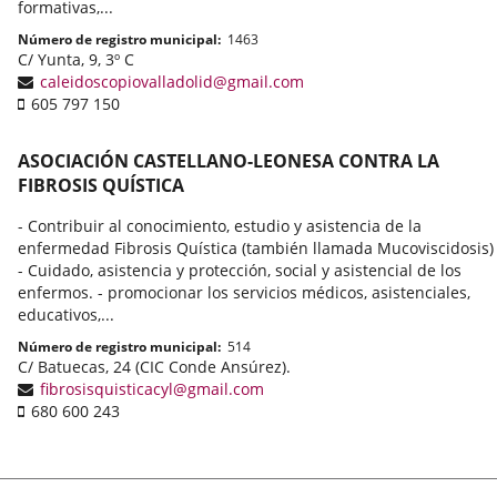
formativas,...
Número de registro municipal
1463
Adresse
C/ Yunta, 9, 3º C
postale
Adresse
caleidoscopiovalladolid@gmail.com
Téléphone
de
605 797 150
portable
courrier
électronique
ASOCIACIÓN CASTELLANO-LEONESA CONTRA LA
FIBROSIS QUÍSTICA
- Contribuir al conocimiento, estudio y asistencia de la
enfermedad Fibrosis Quística (también llamada Mucoviscidosis)
- Cuidado, asistencia y protección, social y asistencial de los
enfermos. - promocionar los servicios médicos, asistenciales,
educativos,...
Número de registro municipal
514
Adresse
C/ Batuecas, 24 (CIC Conde Ansúrez).
postale
Adresse
fibrosisquisticacyl@gmail.com
Téléphone
de
680 600 243
portable
courrier
électronique