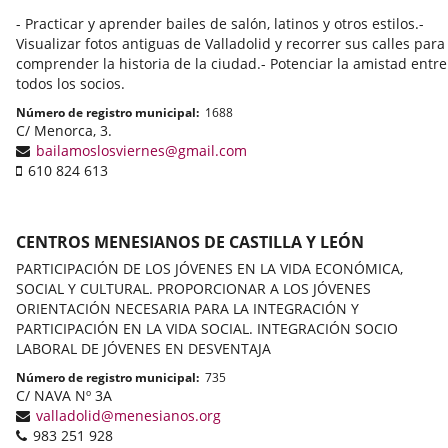
- Practicar y aprender bailes de salón, latinos y otros estilos.-
Visualizar fotos antiguas de Valladolid y recorrer sus calles para
comprender la historia de la ciudad.- Potenciar la amistad entre
todos los socios.
Número de registro municipal
1688
Adresse
C/ Menorca, 3.
postale
Adresse
bailamoslosviernes@gmail.com
Téléphone
de
610 824 613
portable
courrier
électronique
CENTROS MENESIANOS DE CASTILLA Y LEÓN
PARTICIPACIÓN DE LOS JÓVENES EN LA VIDA ECONÓMICA,
SOCIAL Y CULTURAL. PROPORCIONAR A LOS JÓVENES
ORIENTACIÓN NECESARIA PARA LA INTEGRACIÓN Y
PARTICIPACIÓN EN LA VIDA SOCIAL. INTEGRACIÓN SOCIO
LABORAL DE JÓVENES EN DESVENTAJA
Número de registro municipal
735
Adresse
C/ NAVA Nº 3A
postale
Adresse
valladolid@menesianos.org
Téléphones
de
983 251 928