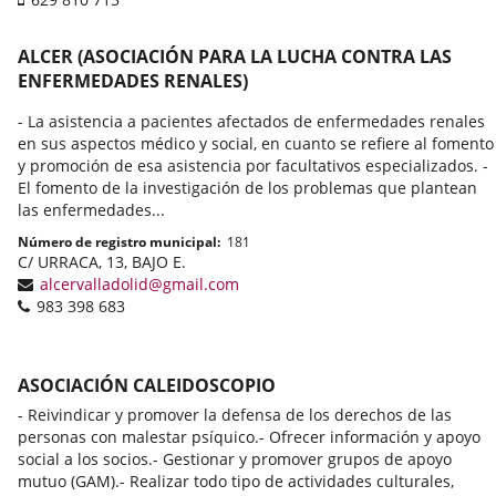
portable
courrier
électronique
ALCER (ASOCIACIÓN PARA LA LUCHA CONTRA LAS
ENFERMEDADES RENALES)
- La asistencia a pacientes afectados de enfermedades renales
en sus aspectos médico y social, en cuanto se refiere al fomento
y promoción de esa asistencia por facultativos especializados. -
El fomento de la investigación de los problemas que plantean
las enfermedades...
Número de registro municipal
181
Adresse
C/ URRACA, 13, BAJO E.
postale
Adresse
alcervalladolid@gmail.com
Téléphones
de
983 398 683
courrier
électronique
ASOCIACIÓN CALEIDOSCOPIO
- Reivindicar y promover la defensa de los derechos de las
personas con malestar psíquico.- Ofrecer información y apoyo
social a los socios.- Gestionar y promover grupos de apoyo
mutuo (GAM).- Realizar todo tipo de actividades culturales,