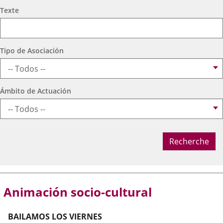
aplicación
aplicación
aplic
Recherche
Critère
Texte
général
externa.
externa.
exte
Tipo de Asociación
Ámbito de Actuación
Emplacement
Emplacement
Emplacement
Choisir
Recherche
le
département
Nom
Animación socio-cultural
de
la
BAILAMOS LOS VIERNES
ville