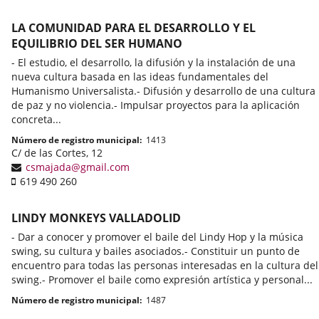
courrier
électronique
LA COMUNIDAD PARA EL DESARROLLO Y EL
EQUILIBRIO DEL SER HUMANO
- El estudio, el desarrollo, la difusión y la instalación de una
nueva cultura basada en las ideas fundamentales del
Humanismo Universalista.- Difusión y desarrollo de una cultura
de paz y no violencia.- Impulsar proyectos para la aplicación
concreta...
Número de registro municipal
1413
Adresse
C/ de las Cortes, 12
postale
Adresse
csmajada@gmail.com
Téléphone
de
619 490 260
portable
courrier
électronique
LINDY MONKEYS VALLADOLID
- Dar a conocer y promover el baile del Lindy Hop y la música
swing, su cultura y bailes asociados.- Constituir un punto de
encuentro para todas las personas interesadas en la cultura del
swing.- Promover el baile como expresión artística y personal...
Número de registro municipal
1487