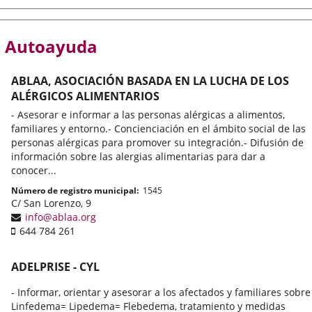
Autoayuda
ABLAA, ASOCIACIÓN BASADA EN LA LUCHA DE LOS
ALÉRGICOS ALIMENTARIOS
- Asesorar e informar a las personas alérgicas a alimentos,
familiares y entorno.- Concienciación en el ámbito social de las
personas alérgicas para promover su integración.- Difusión de
información sobre las alergias alimentarias para dar a
conocer...
Número de registro municipal
1545
Adresse
C/ San Lorenzo, 9
postale
Adresse
info@ablaa.org
Téléphone
de
644 784 261
portable
courrier
électronique
ADELPRISE - CYL
- Informar, orientar y asesorar a los afectados y familiares sobre
Linfedema= Lipedema= Flebedema, tratamiento y medidas