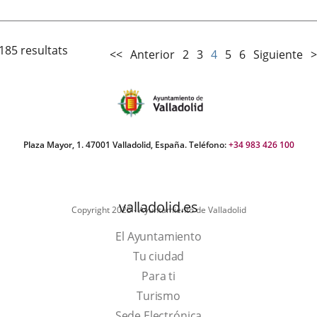
185 resultats
<<
Anterior
2
3
4
5
6
Siguiente
>
Plaza Mayor, 1. 47001 Valladolid, España. Teléfono:
+34 983 426 100
valladolid.es
Copyright 2025 - Ayuntamiento de Valladolid
El Ayuntamiento
Tu ciudad
Para ti
Este
Turismo
enlace
Enlace
Sede Electrónica