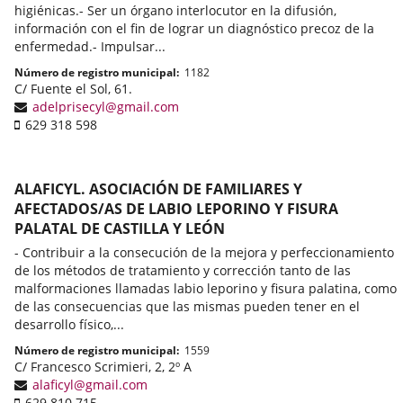
higiénicas.- Ser un órgano interlocutor en la difusión,
información con el fin de lograr un diagnóstico precoz de la
enfermedad.- Impulsar...
Número de registro municipal
1182
Adresse
C/ Fuente el Sol, 61.
postale
Adresse
adelprisecyl@gmail.com
Téléphone
de
629 318 598
portable
courrier
électronique
ALAFICYL. ASOCIACIÓN DE FAMILIARES Y
AFECTADOS/AS DE LABIO LEPORINO Y FISURA
PALATAL DE CASTILLA Y LEÓN
- Contribuir a la consecución de la mejora y perfeccionamiento
de los métodos de tratamiento y corrección tanto de las
malformaciones llamadas labio leporino y fisura palatina, como
de las consecuencias que las mismas pueden tener en el
desarrollo físico,...
Número de registro municipal
1559
Adresse
C/ Francesco Scrimieri, 2, 2º A
postale
Adresse
alaficyl@gmail.com
Téléphone
de
629 810 715