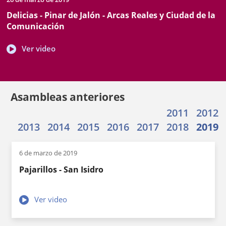
de
de
documento
Delicias - Pinar de Jalón - Arcas Reales y Ciudad de la
inicio
celebración
Comunicación
Enlace
Ver video
a
una
aplicación
externa.
Asambleas anteriores
2011
2012
2013
2014
2015
2016
2017
2018
2019
6 de marzo de 2019
Pajarillos - San Isidro
Enlace
Ver video
a
una