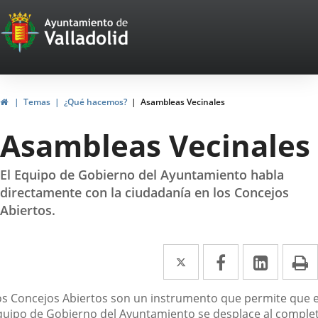
Portal
Saltar al contenido
Web
del
Ayuntamiento
Inicio
Temas
¿Qué hacemos?
Asambleas Vecinales
de
Asambleas Vecinales
Valladolid
El Equipo de Gobierno del Ayuntamiento habla
directamente con la ciudadanía en los Concejos
Abiertos.
Twitter
Enlace
Facebook
Enlace
Linke
Enlace
I
a
a
a
escripción
os Concejos Abiertos son un instrumento que permite que e
una
una
una
quipo de Gobierno del Ayuntamiento se desplace al comple