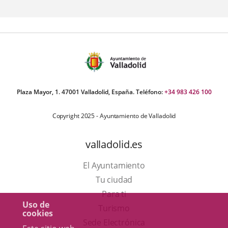
aplicación
externa.
Plaza Mayor, 1. 47001 Valladolid, España. Teléfono:
+34 983 426 100
Copyright 2025 - Ayuntamiento de Valladolid
valladolid.es
El Ayuntamiento
Tu ciudad
Para ti
Uso de
Este
Turismo
cookies
enlace
Enlace
Sede Electrónica