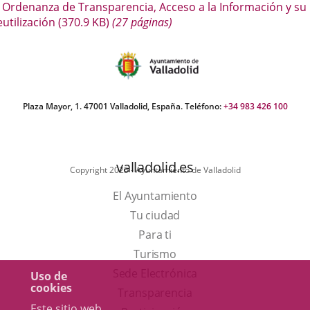
Ordenanza de Transparencia, Acceso a la Información y su
utilización
(370.9
KB
)
(27 páginas)
Plaza Mayor, 1. 47001 Valladolid, España. Teléfono:
+34 983 426 100
valladolid.es
Copyright 2025 - Ayuntamiento de Valladolid
El Ayuntamiento
Tu ciudad
Para ti
Este
Turismo
enlace
Enlace
Sede Electrónica
Uso de
cookies
se
a
Transparencia
Este sitio web