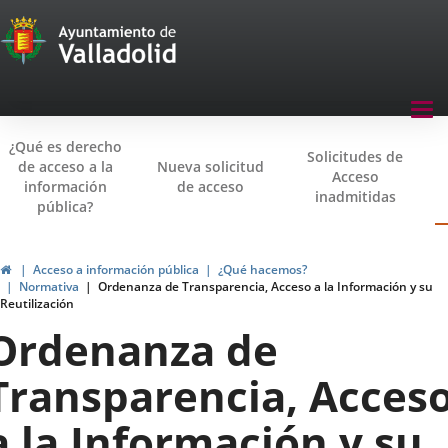
Transparencia
Saltar al contenido
Menu
Tog
navegación
nav
¿Qué es derecho
Transparencia
Solicitudes de
de acceso a la
Nueva solicitud
Acceso
información
de acceso
inadmitidas
pública?
Inicio
Acceso a información pública
¿Qué hacemos?
Normativa
Ordenanza de Transparencia, Acceso a la Información y su
Reutilización
Ordenanza de
Transparencia, Acces
a la Información y su