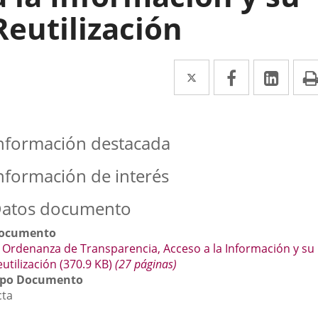
Reutilización
Twitter
Enlace
Facebook
Enlace
Link
Enla
a
a
a
una
una
una
nformación destacada
aplicación
aplicación
aplic
externa.
externa.
exte
nformación de interés
atos documento
ocumento
Ordenanza de Transparencia, Acceso a la Información y su
utilización
(370.9
KB
)
(27 páginas)
ipo Documento
cta