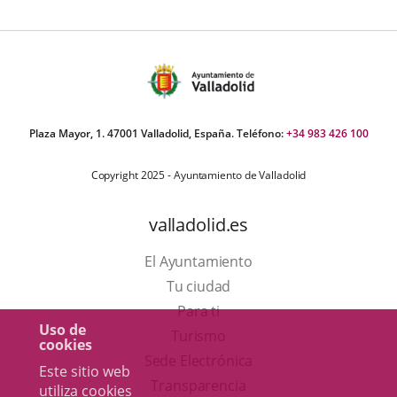
Plaza Mayor, 1. 47001 Valladolid, España. Teléfono:
+34 983 426 100
Copyright 2025 - Ayuntamiento de Valladolid
valladolid.es
El Ayuntamiento
Tu ciudad
Para ti
Uso de
Este
Turismo
cookies
enlace
Enlace
Sede Electrónica
Este sitio web
se
a
Transparencia
utiliza cookies