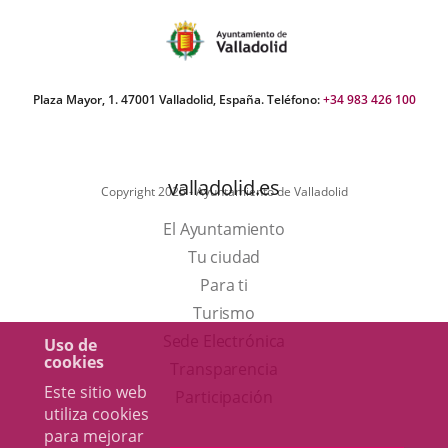
externa.
externa.
exte
una
aplicación
externa.
Plaza Mayor, 1. 47001 Valladolid, España. Teléfono:
+34 983 426 100
valladolid.es
Copyright 2025 - Ayuntamiento de Valladolid
El Ayuntamiento
Tu ciudad
Para ti
Este
Turismo
enlace
Enlace
Sede Electrónica
Uso de
cookies
se
a
Transparencia
Este sitio web
abrirá
una
Participación
utiliza cookies
en
aplicación
para mejorar