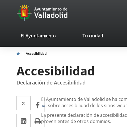
Portal
Jump to content
avaTop
Web
del
Ayuntamiento
valladolid.es
El Ayuntamiento
Tu ciudad
de
Home
Accesibilidad
Valladolid
Accesibilidad
Declaración de Accesibilidad
Descripción
Twitter
Enlace
El Ayuntamiento de Valladolid se ha co
Facebook
Enlace
Enlace
, sobre accesibilidad de los sitios we
a
a
a
La presente declaración de accesibilidad
Linkedin
Enlace
Print
una
una
una
provenientes de otros dominios.
aplicación