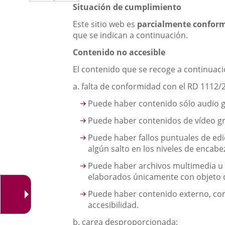
a
aplicación
aplicación
externa.
Situación de cumplimiento
una
externa.
externa.
Este sitio web es
parcialmente confor
aplicación
que se indican a continuación.
externa.
Contenido no accesible
El contenido que se recoge a continuació
a. falta de conformidad con el RD 1112/
Puede haber contenido sólo audio gra
Puede haber contenidos de vídeo gra
Puede haber fallos puntuales de ed
algún salto en los niveles de encabez
Puede haber archivos multimedia u 
elaborados únicamente con objeto d
Puede haber contenido externo, co
accesibilidad.
b. carga desproporcionada: