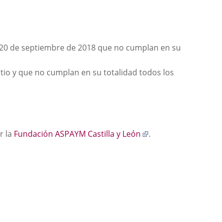
l 20 de septiembre de 2018 que no cumplan en su
tio y que no cumplan en su totalidad todos los
Enlace
r la
Fundación ASPAYM Castilla y León
.
a
una
aplicación
externa.