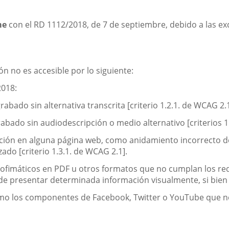
una
aplicación
externa.
me
con el RD 1112/2018, de 7 de septiembre, debido a las ex
n no es accesible por lo siguiente:
2018:
bado sin alternativa transcrita [criterio 1.2.1. de WCAG 2.1
bado sin audiodescripción o medio alternativo [criterios 1.2
ición en alguna página web, como anidamiento incorrecto d
ado [criterio 1.3.1. de WCAG 2.1].
ofimáticos en PDF u otros formatos que no cumplan los req
e presentar determinada información visualmente, si bien h
mo los componentes de Facebook, Twitter o YouTube que n