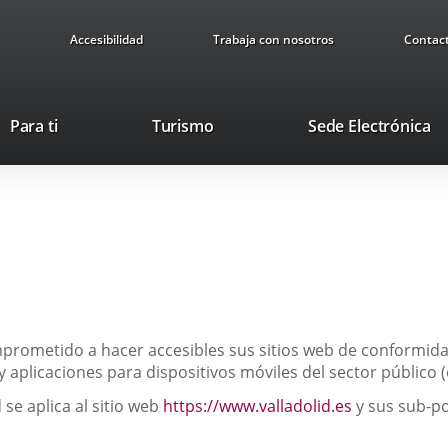
Accesibilidad
Trabaja con nosotros
Contac
This
Li
Para ti
Turismo
Sede Electrónica
link
to
will
ex
open
ap
in
a
pop-
up
window.
mprometido a hacer accesibles sus sitios web de conformid
b y aplicaciones para dispositivos móviles del sector público
Enlace
 se aplica al sitio web
https://www.valladolid.es
y sus sub-po
a