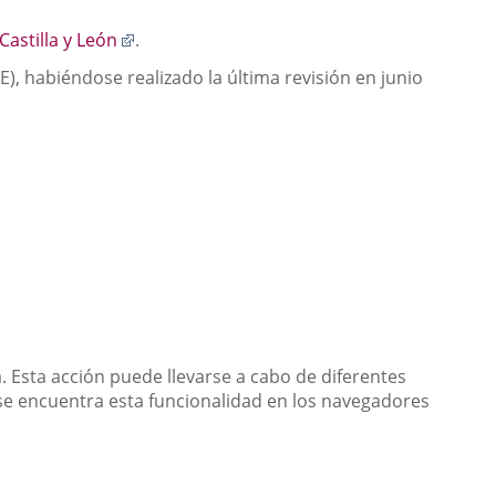
Enlace
astilla y León
.
a
), habiéndose realizado la última revisión en junio
una
aplicación
externa.
. Esta acción puede llevarse a cabo de diferentes
se encuentra esta funcionalidad en los navegadores