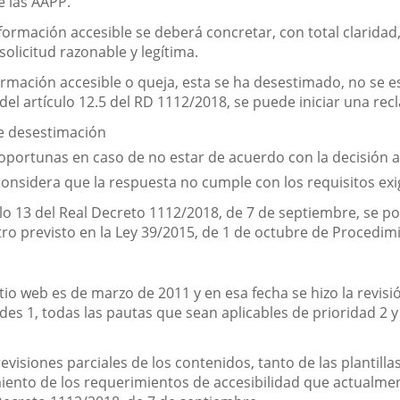
 las AAPP.
formación accesible se deberá concretar, con total claridad,
olicitud razonable y legítima.
formación accesible o queja, esta se ha desestimado, no se 
del artículo 12.5 del RD 1112/2018, se puede iniciar una re
e desestimación
 oportunas en caso de no estar de acuerdo con la decisión
considera que la respuesta no cumple con los requisitos exi
lo 13 del Real Decreto 1112/2018, de 7 de septiembre, se pod
tro previsto en la Ley 39/2015, de 1 de octubre de Procedi
tio web es de marzo de 2011 y en esa fecha se hizo la revisió
s 1, todas las pautas que sean aplicables de prioridad 2 y
 revisiones parciales de los contenidos, tanto de las plantil
miento de los requerimientos de accesibilidad que actualme