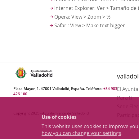
Internet Explorer: Ver > Tamaño de
Opera: View > Zoom > %
Safari: View > Make text bigger
valladol
El Ayunt
Plaza Mayor, 1. 47001 Valladolid, España. Teléfono:
+34 983
426 100
Para ti
Sede Elec
Copyright 2025 - Ayuntamiento de Valladolid
Participa
Use of cookies
This website uses cookies to improve yo
how you can change your settings
.