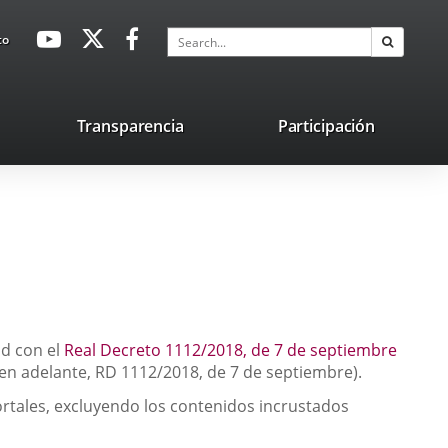
avaHeaderSocial
Link
Link
Link
Search
to
Search
to
to
to
external
external
external
application.
application.
application.
nk
Transparencia
Participación
ternal
plication.
ad con el
Real Decreto 1112/2018, de 7 de septiembre
 (en adelante, RD 1112/2018, de 7 de septiembre).
rtales, excluyendo los contenidos incrustados