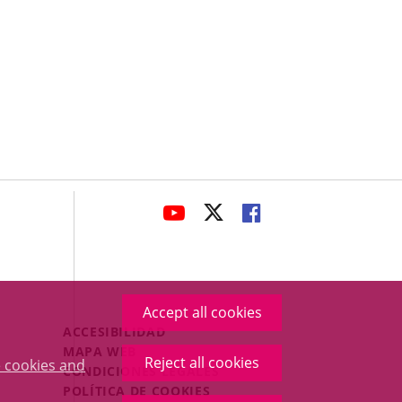
avaHeaderSocial
LINK
LINK
LINK
TO
TO
TO
EXTERNAL
EXTERNAL
EXTERNAL
APPLICATION.
APPLICATION.
APPLICATION.
Accept all cookies
Menú
ACCESIBILIDAD
Legal
MAPA WEB
Reject all cookies
 cookies and
Footer
CONDICIONES LEGALES
POLÍTICA DE COOKIES