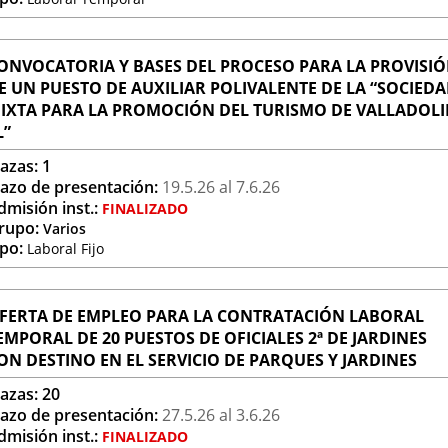
ONVOCATORIA Y BASES DEL PROCESO PARA LA PROVISI
E UN PUESTO DE AUXILIAR POLIVALENTE DE LA “SOCIED
IXTA PARA LA PROMOCIÓN DEL TURISMO DE VALLADOLI
L”
lazas:
1
lazo de presentación:
19.5.
26
al 7.6.
26
dmisión inst.:
FINALIZADO
rupo:
Varios
ipo:
Laboral Fijo
FERTA DE EMPLEO PARA LA CONTRATACIÓN LABORAL
EMPORAL DE 20 PUESTOS DE OFICIALES 2ª DE JARDINES
ON DESTINO EN EL SERVICIO DE PARQUES Y JARDINES
lazas:
20
lazo de presentación:
27.5.
26
al 3.6.
26
dmisión inst.:
FINALIZADO