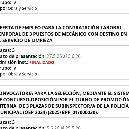
rupo:
IV
ipo:
Obra y Servicio
FERTA DE EMPLEO PARA LA CONTRATACIÓN LABORAL
EMPORAL DE 3 PUESTOS DE MECÁNICO CON DESTINO EN
L SERVICIO DE LIMPIEZA
lazas:
3
lazo de presentación:
27.5.
26
al 3.6.
26
dmisión inst.:
FINALIZADO
rupo:
IV
ipo:
Obra y Servicio
ONVOCATORIA PARA LA SELECCIÓN, MEDIANTE EL SISTE
E CONCURSO-OPOSICIÓN POR EL TURNO DE PROMOCIÓ
NTERNA, DE 3 PLAZAS DE SUBINSPECTOR/A DE LA POLICÍA
UNICIPAL (OEP 2024) (2025/BPP_01/000030).
lazas:
3
lazo de presentación:
5.5.
26
al 25.5.
26