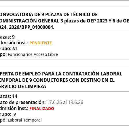
una
aplicación
externa.
ONVOCATORIA DE 9 PLAZAS DE TÉCNICO DE
DMINISTRACIÓN GENERAL 3 plazas de OEP 2023 Y 6 de O
024. 2026/BPP_01000004.
lazas:
9
dmisión inst.:
PENDIENTE
rupo:
A1
ipo:
Funcionarios Acceso Libre
FERTA DE EMPLEO PARA LA CONTRATACIÓN LABORAL
EMPORAL DE 9 CONDUCTORES CON DESTINO EN EL
ERVICIO DE LIMPIEZA
lazas:
14
lazo de presentación:
17.6.
26
al 19.6.
26
dmisión inst.:
FINALIZADO
rupo:
IV
ipo:
Laboral Temporal