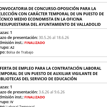
ONVOCATORIA DE CONCURSO-OPOSICIÓN PARA LA
ELECCIÓN CON CARÁCTER TEMPORAL DE UN PUESTO DE
ÉCNICO MEDIO ECONOMISTA EN LA OFICINA
RESUPUESTARIA DEL AYUNTAMIENTO DE VALLADOLID
lazas:
1
lazo de presentación:
30.5.
26
al 18.6.
26
dmisión inst.:
FINALIZADO
rupo:
A2
ipo:
Bolsa de Trabajo
FERTA DE EMPLEO PARA LA CONTRATACIÓN LABORAL
EMPORAL DE UN PUESTO DE AUXILIAR VIGILANTE DE
IBLIOTECAS DEL SERVICIO DE EDUCACIÓN
lazas:
1
lazo de presentación:
3.6.
26
al 9.6.
26
dmisión inst.:
FINALIZADO
rupo:
IV
ipo:
Laboral Temporal