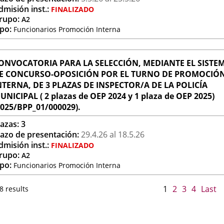
dmisión inst.:
FINALIZADO
rupo:
A2
ipo:
Funcionarios Promoción Interna
ONVOCATORIA PARA LA SELECCIÓN, MEDIANTE EL SISTE
E CONCURSO-OPOSICIÓN POR EL TURNO DE PROMOCIÓ
NTERNA, DE 3 PLAZAS DE INSPECTOR/A DE LA POLICÍA
UNICIPAL ( 2 plazas de OEP 2024 y 1 plaza de OEP 2025)
2025/BPP_01/000029).
lazas:
3
lazo de presentación:
29.4.
26
al 18.5.
26
dmisión inst.:
FINALIZADO
rupo:
A2
ipo:
Funcionarios Promoción Interna
1
2
3
4
Last
8 results