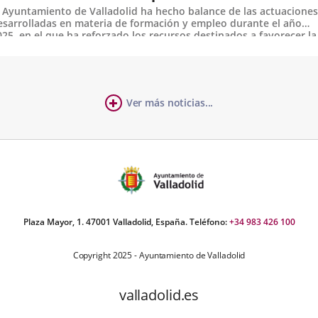
l Ayuntamiento de Valladolid ha hecho balance de las actuaciones
esarrolladas en materia de formación y empleo durante el año
025, en el que ha reforzado los recursos destinados a favorecer la
nserción laboral de las personas desempleadas, especialmente...
a
Ver más noticias...
mber
ia
ers:
Plaza Mayor, 1. 47001 Valladolid, España. Teléfono:
+34 983 426 100
Copyright 2025 - Ayuntamiento de Valladolid
valladolid.es