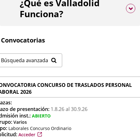
¿Qué es Valladolid
Funciona?
Convocatorias
Búsqueda avanzada
ONVOCATORIA CONCURSO DE TRASLADOS PERSONAL
ABORAL 2026
lazas:
lazo de presentación:
1.8.
26
al 30.9.
26
dmisión inst.:
ABIERTO
rupo:
Varios
ipo:
Laborales Concurso Ordinario
Enlace
licitud:
Acceder
a