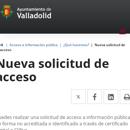
Transparencia
Menu
Tog
navegación
nav
Transparencia
Inicio
Acceso a información pública
¿Qué hacemos?
Nueva solicitud de
acceso
Nueva solicitud de
acceso
Twitter
Enlace
Facebook
Enlace
Link
Enla
a
a
a
una
una
una
uedes realizar una solicitud de acceso a información públic
aplicación
aplicación
aplic
 forma no acreditada o identificado a través de certificado