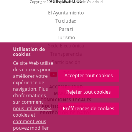
valladolid.es
Copyright 2025 - Ayuntamiento de Valladolid
El Ayuntamiento
Tu ciudad
Para ti
Este
Turismo
enlace
Enlace
Sede Electrónica
Utilisation de
se
a
Transparencia
cookies
abrirá
una
Participación
Ce site Web utilise
des cookies pour
en
aplicación
aderSocial
ENLACE
ENLACE
ENLACE
Accepter tout cookies
améliorer votre
una
externa.
A
A
A
expérience de
ventana
ACCESIBILIDAD
UNA
UNA
UNA
navigation. Plus
Rejeter tout cookies
MAPA WEB
nueva.
d'informations
APLICACIÓN
APLICACIÓN
APLICACIÓN
r
CONDICIONES LEGALES
sur
comment
EXTERNA.
EXTERNA.
EXTERNA.
POLÍTICA DE COOKIES
nous utilisons les
Préférences de cookies
PROTECCIÓN DE DATOS
cookies et
comment vous
pouvez modifier