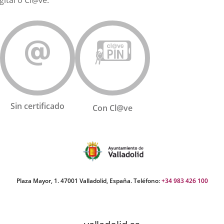
gital o Cl@ve.
externa.
externa.
exte
Sin certificado
Con Cl@ve
Plaza Mayor, 1. 47001 Valladolid, España. Teléfono:
+34 983 426 100