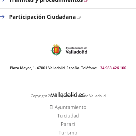
aplicación
aplicación
aplic
externa.
externa.
exte
Enlace
Participación Ciudadana
a
una
aplicación
externa.
Plaza Mayor, 1. 47001 Valladolid, España. Teléfono:
+34 983 426 100
valladolid.es
Copyright 2025 - Ayuntamiento de Valladolid
El Ayuntamiento
Tu ciudad
Para ti
Este
Turismo