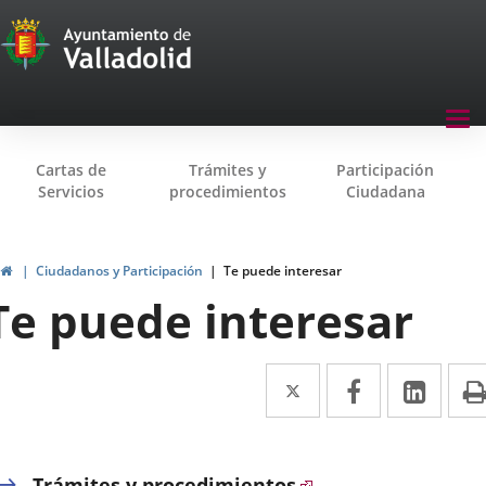
Transparencia
Saltar al contenido
Menu
Tog
navegación
nav
Transparencia
Cartas de
Trámites y
Participación
Servicios
procedimientos
Ciudadana
Inicio
Ciudadanos y Participación
Te puede interesar
Te puede interesar
Twitter
Enlace
Facebook
Enlace
Link
Enla
a
a
a
una
una
una
Trámites y procedimientos