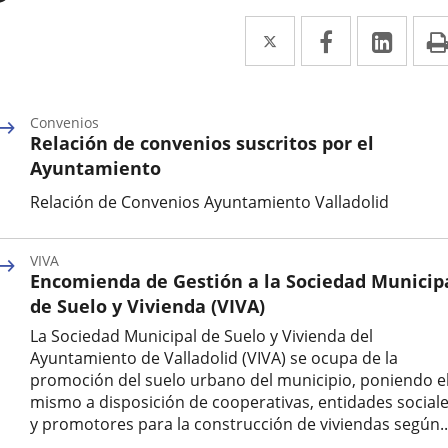
Twitter
Enlace
Facebook
Enlace
Link
Enla
a
a
a
una
una
una
Convenios
aplicación
aplicación
aplic
Relación de convenios suscritos por el
externa.
externa.
exte
Ayuntamiento
Relación de Convenios Ayuntamiento Valladolid
Categoría
VIVA
Encomienda de Gestión a la Sociedad Municip
de Suelo y Vivienda (VIVA)
La Sociedad Municipal de Suelo y Vivienda del
Ayuntamiento de Valladolid (VIVA) se ocupa de la
promoción del suelo urbano del municipio, poniendo e
mismo a disposición de cooperativas, entidades social
y promotores para la construcción de viviendas según..