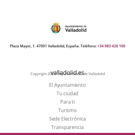
Categoría
Plaza Mayor, 1. 47001 Valladolid, España. Teléfono:
+34 983 426 100
valladolid.es
Copyright 2025 - Ayuntamiento de Valladolid
El Ayuntamiento
Tu ciudad
Para ti
Este
Turismo
enlace
Enlace
Sede Electrónica
se
a
Transparencia