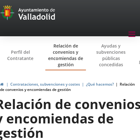
Transparencia
Saltar al contenido
Menu
Tog
navegación
nav
Relación de
Ayudas y
Transparencia
Perfil del
convenios y
subvenciones
Contratante
encomiendas de
públicas
gestión
concedidas
Inicio
Contrataciones, subvenciones y costes
¿Qué hacemos?
Relación
de convenios y encomiendas de gestión
Relación de convenio
y encomiendas de
gestión