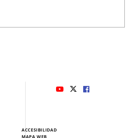
avaHeaderSocial
ENLACE
ENLACE
ENLACE
A
A
A
UNA
UNA
UNA
APLICACIÓN
APLICACIÓN
APLICACIÓN
EXTERNA.
EXTERNA.
EXTERNA.
Menú
ACCESIBILIDAD
Legal
MAPA WEB