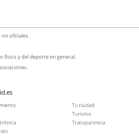
no oficiales.
o físico y del deporte en general.
sociaciones.
id.es
amiento
Tu ciudad
Este
Turismo
Enlace
enlace
trónica
Transparencia
a
se
ción