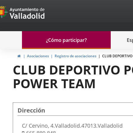
Portal
Saltar al contenido
de
Participación
Menu
¿Cómo participar?
Es
navegación
Participación
Inicio
Asociaciones
Registro de asociaciones
CLUB DEPORTIVO
CLUB DEPORTIVO 
POWER TEAM
Dirección
Adresse
C/ Cervino, 4.
Valladolid.
47013.
Valladolid
postale
Téléphone