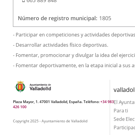
665 889 848
portable
Número de registro municipal
1805
Finalidad
- Participar en competiciones y actividades deportivas 
de
- Desarrollar actividades físico deportivas.
la
- Fomentar, promocionar y divulgar la idea del ejercici
asociación
- Fomentar deportivamente, en la etapa inicial a sus a
valladol
El Ayunt
Plaza Mayor, 1. 47001 Valladolid, España. Teléfono:
+34 983
426 100
Para ti
Sede Elec
Copyright 2025 - Ayuntamiento de Valladolid
Participa