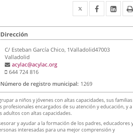
Twitter
Enlace
Facebook
Enlace
Link
Enla
a
a
a
una
una
una
Dirección
aplicación
aplicación
aplic
externa.
externa.
exte
Postal
C/ Esteban García Chico, 1
Valladolid
47003
address
Valladolid
Email
acylac@acylac.org
Mobile
644 724 816
Número de registro municipal
1269
inalidad
grupar a niños y jóvenes con altas capacidades, sus familias
e
os profesionales encargados de su atención y educación, y a
os adultos con altas capacidades.
a
sociación
sesorar y ayudar a la formación de los padres, educadores 
ersonas interesadas para una mejor comprensión y