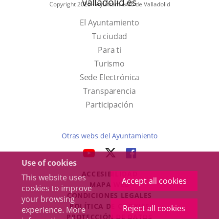
valladolid.es
Copyright 2025 - Ayuntamiento de Valladolid
El Ayuntamiento
Tu ciudad
Para ti
This
Turismo
link
Link
Sede Electrónica
will
to
Transparencia
open
external
Participación
in
application.
a
Otras webs del Ayuntamiento
pop-
aderSocial
LINK
LINK
LINK
up
Use of cookies
TO
TO
TO
window.
ACCESIBILIDAD
EXTERNAL
EXTERNAL
EXTERNAL
This website uses
Accept all cookies
MAPA WEB
cookies to improve
APPLICATION.
APPLICATION.
APPLICATION.
r
CONDICIONES LEGALES
your browsing
POLÍTICA DE COOKIES
Reject all cookies
experience. More
PROTECCIÓN DE DATOS