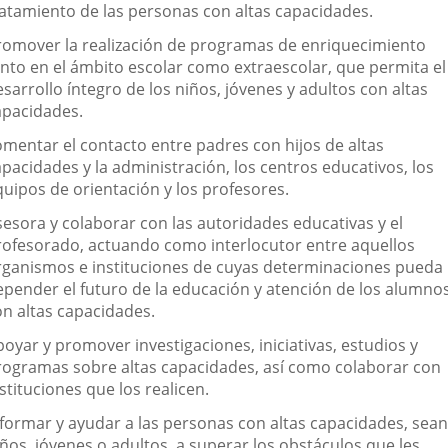
ratamiento de las personas con altas capacidades.
romover la realización de programas de enriquecimiento
anto en el ámbito escolar como extraescolar, que permita el
sarrollo íntegro de los niños, jóvenes y adultos con altas
apacidades.
omentar el contacto entre padres con hijos de altas
pacidades y la administración, los centros educativos, los
quipos de orientación y los profesores.
sesora y colaborar con las autoridades educativas y el
rofesorado, actuando como interlocutor entre aquellos
rganismos e instituciones de cuyas determinaciones pueda
epender el futuro de la educación y atención de los alumno
on altas capacidades.
oyar y promover investigaciones, iniciativas, estudios y
rogramas sobre altas capacidades, así como colaborar con
stituciones que los realicen.
nformar y ayudar a las personas con altas capacidades, sean
ños, jóvenes o adultos, a superar los obstáculos que les