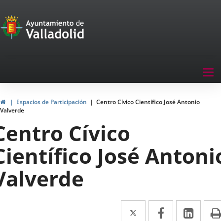
Portal
Saltar al contenido
de
Participación
Menu
Tog
navegación
nav
Participación
Inicio
Espacios de Participación
Centro Cívico Científico José Antonio
Valverde
Centro Cívico
Científico José Antoni
Valverde
Twitter
Enlace
Facebook
Enlace
Link
Enla