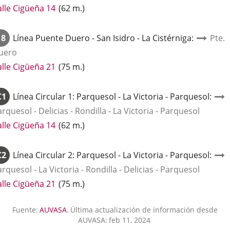
Enlace
alle Cigüeña 14
(
62
m.
)
a
una
18
Línea
Puente Duero - San Isidro - La Cistérniga
:
Pte.
aplicación
uero
externa.
Enlace
alle Cigüeña 21
(
75
m.
)
a
una
C1
Línea
Circular 1: Parquesol - La Victoria - Parquesol
:
aplicación
rquesol - Delicias - Rondilla - La Victoria - Parquesol
externa.
Enlace
alle Cigüeña 14
(
62
m.
)
a
una
C2
Línea
Circular 2: Parquesol - La Victoria - Parquesol
:
aplicación
rquesol - La Victoria - Rondilla - Delicias - Parquesol
externa.
Enlace
alle Cigüeña 21
(
75
m.
)
a
una
Fuente:
AUVASA
.
Última actualización de información desde
aplicación
AUVASA:
feb 11, 2024
externa.