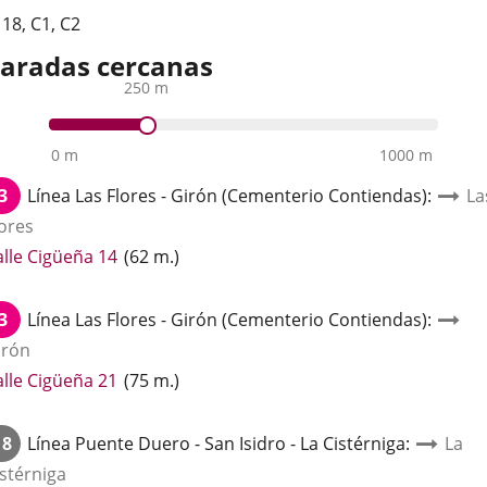
,
18
,
C1
,
C2
aradas cercanas
250 m
0 m
1000 m
3
Línea
Las Flores - Girón (Cementerio Contiendas)
:
La
lores
Enlace
alle Cigüeña 14
(
62
m.
)
a
una
3
Línea
Las Flores - Girón (Cementerio Contiendas)
:
aplicación
irón
externa.
Enlace
alle Cigüeña 21
(
75
m.
)
a
una
18
Línea
Puente Duero - San Isidro - La Cistérniga
:
La
aplicación
istérniga
externa.