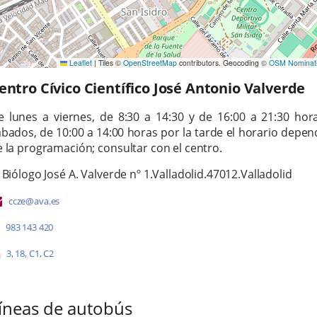
Leaflet
|
Tiles ©
OpenStreetMap
contributors. Geocoding ©
OSM Nominat
entro Cívico Científico José Antonio Valverde
orario
e lunes a viernes, de 8:30 a 14:30 y de 16:00 a 21:30 hora
ábados, de 10:00 a 14:00 horas
p
or la tarde el horario depen
 la programación; consultar con el centro.
irección
dresse
 Biólogo José A. Valverde nº 1.
Valladolid.
47012.
Valladolid
ostale
Adresse
ccze@ava.es
de
Téléphones
983 143 420
courrier
électronique
Líneas
Enlace
Enlace
Enlace
Enlace
3
,
18
,
C1
,
C2
a
a
a
a
-
una
una
una
una
Bus
aplicación
aplicación
aplicación
aplicación
íneas de autobús
externa.
externa.
externa.
externa.